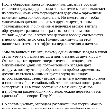
После обработки электрическими импульсами в образце
слоистого дисульфида тантала часть атомов металла вылетает
из решетки, из-за чего формируются дефекты – заряженные
вакансии электронного кристалла. Но вместо того, чтобы
максимально дистанцироваться друг от друга, заряды
"размазываются" по линейным цепочкам атомов тантала,
образующим границы зон с разным состоянием атомов
тантала – доменов, а затем эти цепочки вообще связываются
в некую глобальную сеть. Именно манипуляции этой
наносетью отвечают за эффекты переключения и памяти.
"Мы пытались выяснить, почему одноименные заряды в такой
структуре не отталкиваются, а притягиваются друг к другу.
Оказалось, этот процесс энергетически выгоднее, чем
максимальное удаление положительных зарядов друг
от друга, потому что при образовании дробно заряженных
доменных стенок минимизируется заряд на каждом
из составляющих стенку атомов, из-за чего доменная система
и становится более стабильной, что полностью подтвердил
эксперимент. И в такое состояние с мозаикой доменов
и глобулами разделяющих их стенок можно перевести весь
кристалл", — говорит Петр Карпов.
По словам ученых, благодаря разработанной теории можно
утверждать, что доменное состояние дисульфида тантала