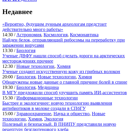
Недавнее
«Вероятно, будущим лунным археологам предстоит
действительно много работы»
14:30 /
Астрономия
,
Космология
,
Космонавтика
Найден белок, отправляющий рибосомы на переработку при
заражении вирусами
13:30 /
Биология
Ученые ДВФУ нашли способ сделать дороги на арктических
месторождениях прочнее
12:30 /
Новые технологии
,
Химия
Ученые создают искусственную кожу из грибных волокон
20:00 /
Биология
,
Новые технологии
,
Химия
Обнаружены новые данные о главной причине болей в спине
19:30 /
Биология
,
Медицина
В МГУ предложили способ улучшить память ИИ-ассистентов
15:30 /
Информационные технологии
Быстрее и экологичнее: новую технологию выявления
антибиотиков в молоке создали в СПбГУ
15:00 /
Здравоохранение
,
Наука и общество
,
Новые
технологии
,
Химия
,
Экология
Полезный и безопасный. В ПНИПУ представили новую
рецептуру безглютенового хлеба