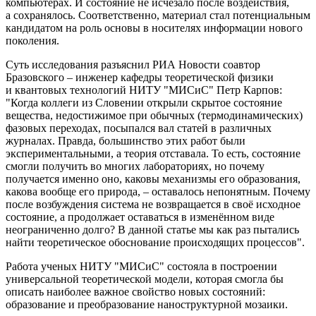
компьютерах. И состояние не исчезало после воздействия,
а сохранялось. Соответственно, материал стал потенциальным
кандидатом на роль основы в носителях информации нового
поколения.
Суть исследования разъяснил РИА Новости соавтор
Бразовского – инженер кафедры теоретической физики
и квантовых технологий НИТУ "МИСиС" Петр Карпов:
"Когда коллеги из Словении открыли скрытое состояние
вещества, недостижимое при обычных (термодинамических)
фазовых переходах, посыпался вал статей в различных
журналах. Правда, большинство этих работ были
экспериментальными, а теория отставала. То есть, состояние
смогли получить во многих лабораториях, но почему
получается именно оно, каковы механизмы его образования,
какова вообще его природа, – оставалось непонятным. Почему
после возбуждения система не возвращается в своё исходное
состояние, а продолжает оставаться в изменённом виде
неограниченно долго? В данной статье мы как раз пытались
найти теоретическое обоснование происходящих процессов".
Работа ученых НИТУ "МИСиС" состояла в построении
универсальной теоретической модели, которая смогла бы
описать наиболее важное свойство новых состояний:
образование и преобразование наноструктурной мозаики.