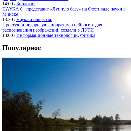
14:00 /
Биология
НАУКА 0+ представит «Лунную базу» на Фестивале науки в
Минске
13:30 /
Наука и общество
Простую и недорогую аппаратную нейросеть для
распознавания изображений создали в ЛЭТИ
13:00 /
Информационные технологии
,
Физика
Популярное