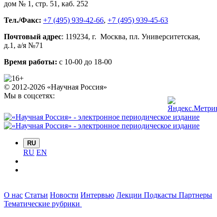
дом № 1, стр. 51
,
каб. 252
Тел./Факс:
+7 (495) 939-42-66
,
+7 (495) 939-45-63
Почтовый адрес
:
119234
, г.
Москва
,
пл. Университетская,
д.1
, а/я №71
Время работы:
с 10-00 до 18-00
© 2012-2026 «Научная Россия»
Мы в соцсетях:
RU
RU
EN
О нас
Статьи
Новости
Интервью
Лекции
Подкасты
Партнеры
Тематические рубрики