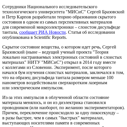
Сотрудники Национального исследовательского
технологического университета "МИСиС" Сергей Бразовский
и Петр Карпов разработали теорию образования скрытого
состояния в одном из самых перспективных материалов
для современной микроэлектроники – слоистом дисульфиде
тантала,
сообщает РИА Новости
. Статья об исследовании
опубликована в Scientific Reports.
Скрытое состояние вещества, о котором идет речь, Сергей
Бразовский (ныне – ведущий ученый проекта "Теория
локально настраиваемых электронных состояний в слоистых
материалах" НИТУ "МИСиС") открыл в 2014 году вместе
с коллегами из Словении. Эксперимент, после которого
начался бум изучения слоистых материалов, заключался в том,
что на образец дисульфида тантала размером меньше 100
нанометров воздействовали сверхкоротким лазерным
или электрическим импульсом.
Из-за этих импульсов в облученной области состояние
материала менялось, и он из диэлектрика становился
проводником (или наоборот, по желанию экспериментаторов).
Причем, переключение происходило за одну пикосекунду –
в разы быстрее, чем в самых "быстрых" материалах,
выступающих носителями памяти в современных