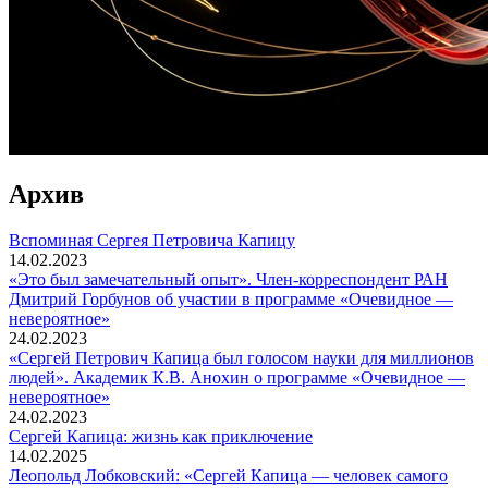
Архив
Вспоминaя Сергея Петровича Капицу
14.02.2023
«Это был замечательный опыт». Член-корреспондент РАН
Дмитрий Горбунов об участии в программе «Очевидное —
невероятное»
24.02.2023
«Сергей Петрович Капица был голосом науки для миллионов
людей». Академик К.В. Анохин о программе «Очевидное —
невероятное»
24.02.2023
Сергей Капица: жизнь как приключение
14.02.2025
Леопольд Лобковский: «Сергей Капица — человек самого