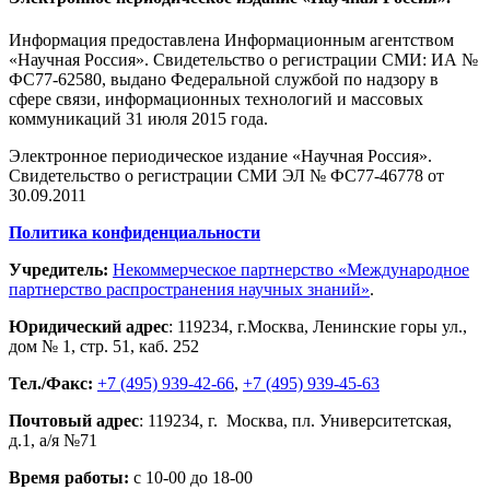
Информация предоставлена Информационным агентством
«Научная Россия». Свидетельство о регистрации СМИ: ИА №
ФС77-62580, выдано Федеральной службой по надзору в
сфере связи, информационных технологий и массовых
коммуникаций 31 июля 2015 года.
Электронное периодическое издание «Научная Россия».
Свидетельство о регистрации СМИ ЭЛ № ФС77-46778 от
30.09.2011
Политика конфиденциальности
Учредитель:
Некоммерческое партнерство «Международное
партнерство распространения научных знаний»
.
Юридический адрес
:
119234
, г.
Москва
,
Ленинские горы ул.,
дом № 1, стр. 51
,
каб. 252
Тел./Факс:
+7 (495) 939-42-66
,
+7 (495) 939-45-63
Почтовый адрес
:
119234
, г.
Москва
,
пл. Университетская,
д.1
, а/я №71
Время работы:
с 10-00 до 18-00