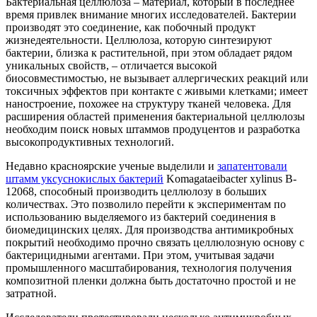
Бактериальная целлюлоза – материал, который в последнее
время привлек внимание многих исследователей. Бактерии
производят это соединение, как побочный продукт
жизнедеятельности. Целлюлоза, которую синтезируют
бактерии, близка к растительной, при этом обладает рядом
уникальных свойств, – отличается высокой
биосовместимостью, не вызывает аллергических реакций или
токсичных эффектов при контакте с живыми клетками; имеет
наностроение, похожее на структуру тканей человека. Для
расширения областей применения бактериальной целлюлозы
необходим поиск новых штаммов продуцентов и разработка
высокопродуктивных технологий.
Недавно красноярские ученые выделили и
запатентовали
штамм уксуснокислых бактерий
Komagataeibacter xylinus B-
12068, способный производить целлюлозу в больших
количествах. Это позволило перейти к экспериментам по
использованию выделяемого из бактерий соединения в
биомедицинских целях. Для производства антимикробных
покрытий необходимо прочно связать целлюлозную основу с
бактерицидными агентами. При этом, учитывая задачи
промышленного масштабирования, технология получения
композитной пленки должна быть достаточно простой и не
затратной.