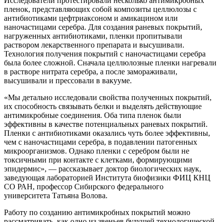
Исследователи протестировали несколько антимикробных
пленок, представляющих собой композиты целлюлозы с
антибиотиками цефтриаксоном и амикацином или
наночастицами серебра. Для создания раневых покрытий,
нагруженных антибиотиками, пленки пропитывали
раствором лекарственного препарата и высушивали.
Технология получения покрытий с наночастицами серебра
была более сложной. Сначала целлюлозные пленки нагревали
в растворе нитрата серебра, а после замораживали,
высушивали и прессовали в вакууме.
«Мы детально исследовали свойства полученных покрытий,
их способность связывать белки и выделять действующие
антимикробные соединения. Оба типа пленок были
эффективны в качестве потенциальных раневых покрытий.
Пленки с антибиотиками оказались чуть более эффективны,
чем с наночастицами серебра, в подавлении патогенных
микроорганизмов. Однако пленки с серебром были не
токсичными при контакте с клетками, формирующими
эпидермис», — рассказывает доктор биологических наук,
заведующая лабораторией Института биофизики ФИЦ КНЦ
СО РАН, профессор Сибирского федерального
университета Татьяна Волова.
Работу по созданию антимикробных покрытий можно
рассматривать, как одно из звеньев будущей технологической