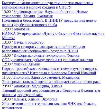
Быстрее и экологичнее: новую технологию выявления
антибиотиков в молоке создали в СПбГУ
15:00 /
Здравоохранение
,
Наука и общество
,
Новые
технологии
,
Химия
,
Экология
Полезный и безопасный. В ПНИПУ представили новую
рецептуру безглютенового хлеба
14:00 /
Биология
НАУКА 0+ представит «Лунную базу» на Фестивале науки в
Минске
13:30 /
Наука и общество
Простую и недорогую аппаратную нейросеть для
распознавания изображений создали в ЛЭТИ
13:00 /
Информационные технологии
,
Физика
CO2 увеличивает добычу метана из угольных пластов
12:30 /
Физика
,
Химия
Портрет российского клеща: как и зачем изучают вирусы
членистоногих? Интервью с биологом Еленой Ильиной
11:00 /
Биология
,
Здравоохранение
,
Медицина
Экспериментальный препарат обращает сахар против рака
20:00 /
Биология
,
Медицина
,
Химия
Тающий морской лед соединяется с Северным Ледовитым
океаном, образуя облака
19:30 /
Климат
,
Химия
,
Экология
Ученые описали паттерны связывания ДНК для белков-
регуляторов