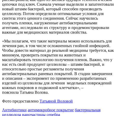
цепочки под ключ. Сначала ученые выделили и запатентовали
новый штамм бактерий, который способен производить
целлюлозу. Потом определили оптимальные условия для
синтеза этого ценного соединения. Сейчас научились
получать пленки, нагруженные антибактериальными
агентами, исследовали их структуру и продемонстрировали
важные для медицинских материалов свойства.
«Мы полагаем, что такие материалы можно использовать для
лечения ран, в том числе осложненных гнойной инфекцией.
Чтобы довести материал до реальной медицины требуется, как
минимум, проверить покрытия на животных и
масштабировать технологию получения пленок. Важно, что у
нас есть свой продуцент целлюлозы – штамм бактерий, и
относительно простые регламенты получения
антибактериальных раневых покрытий. В стадии завершения
и описания – эксперимент по применению разработанных
изделий из целлюлозы для лечения модельных повреждений
кожных покровов и подкожной клетчатки», –
пояснила Татьяна Волова.
Фото предоставлено
Татьяной Воловой
Антибиотики
антимикробное покрытие
бактериальная
целлюлоза
наночастицы серебра