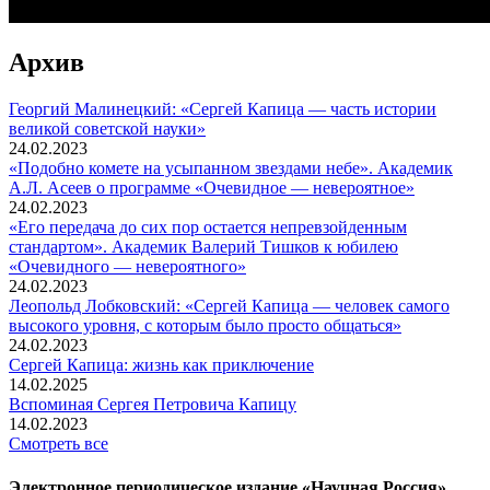
Архив
Георгий Малинецкий: «Сергей Капица — часть истории
великой советской науки»
24.02.2023
«Подобно комете на усыпанном звездами небе». Академик
А.Л. Асеев о программе «Очевидное — невероятное»
24.02.2023
«Его передача до сих пор остается непревзойденным
стандартом». Академик Валерий Тишков к юбилею
«Очевидного — невероятного»
24.02.2023
Леопольд Лобковский: «Сергей Капица — человек самого
высокого уровня, с которым было просто общаться»
24.02.2023
Сергей Капица: жизнь как приключение
14.02.2025
Вспоминaя Сергея Петровича Капицу
14.02.2023
Смотреть все
Электронное периодическое издание «Научная Россия».