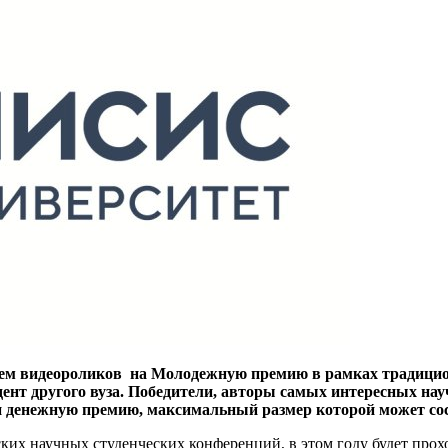
ем видеороликов на Молодежную премию в рамках традицион
нт другого вуза. Победители, авторы самых интересных науч
денежную премию, максимальный размер которой может сост
 научных студенческих конференций, в этом году будет проход