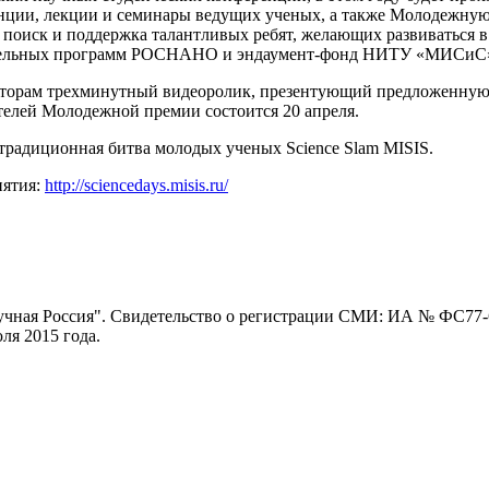
нции, лекции и семинары ведущих ученых, а также Молодежную
– поиск и поддержка талантливых ребят, желающих развиваться
ательных программ РОСНАНО и эндаумент-фонд НИТУ «МИСиС
изаторам трехминутный видеоролик, презентующий предложенную 
телей Молодежной премии состоится 20 апреля.
традиционная битва молодых ученых Science Slam MISIS.
иятия:
http://sciencedays.misis.ru/
ная Россия". Свидетельство о регистрации СМИ: ИА № ФС77-62
я 2015 года.