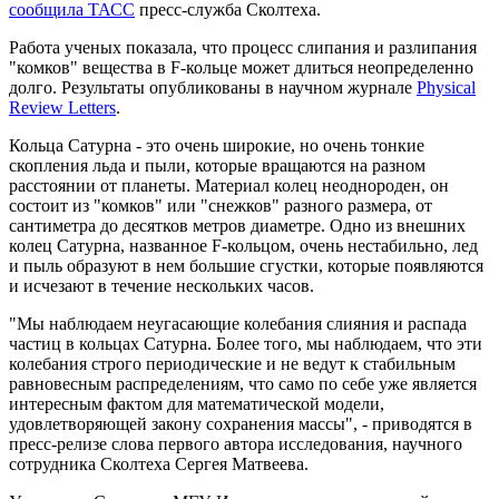
сообщила ТАСС
пресс-служба Сколтеха.
Работа ученых показала, что процесс слипания и разлипания
"комков" вещества в F-кольце может длиться неопределенно
долго. Результаты опубликованы в научном журнале
Physical
Review Letters
.
Кольца Сатурна - это очень широкие, но очень тонкие
скопления льда и пыли, которые вращаются на разном
расстоянии от планеты. Материал колец неоднороден, он
состоит из "комков" или "снежков" разного размера, от
сантиметра до десятков метров диаметре. Одно из внешних
колец Сатурна, названное F-кольцом, очень нестабильно, лед
и пыль образуют в нем большие сгустки, которые появляются
и исчезают в течение нескольких часов.
"Мы наблюдаем неугасающие колебания слияния и распада
частиц в кольцах Сатурна. Более того, мы наблюдаем, что эти
колебания строго периодические и не ведут к стабильным
равновесным распределениям, что само по себе уже является
интересным фактом для математической модели,
удовлетворяющей закону сохранения массы", - приводятся в
пресс-релизе слова первого автора исследования, научного
сотрудника Сколтеха Сергея Матвеева.