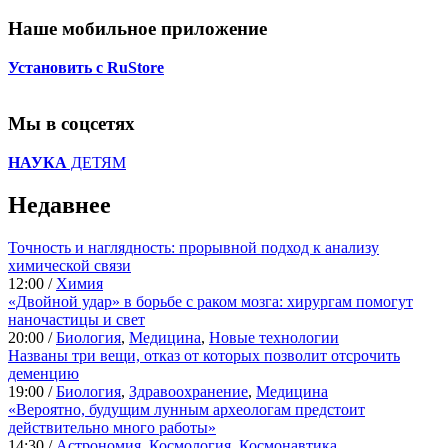
Наше мобильное приложение
Установить с RuStore
Мы в соцсетях
НАУКА
ДЕТЯМ
Недавнее
Точность и наглядность: прорывной подход к анализу
химической связи
12:00 /
Химия
«Двойной удар» в борьбе с раком мозга: хирургам помогут
наночастицы и свет
20:00 /
Биология
,
Медицина
,
Новые технологии
Названы три вещи, отказ от которых позволит отсрочить
деменцию
19:00 /
Биология
,
Здравоохранение
,
Медицина
«Вероятно, будущим лунным археологам предстоит
действительно много работы»
14:30 /
Астрономия
,
Космология
,
Космонавтика