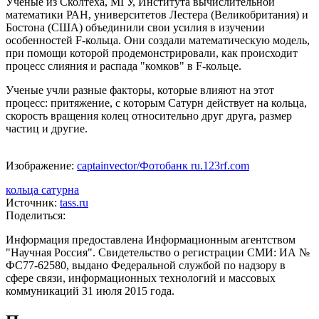
Ученые из Сколтеха, МГУ, Института вычислительной
математики РАН, университетов Лестера (Великобритания) и
Бостона (США) объединили свои усилия в изучении
особенностей F-кольца. Они создали математическую модель,
при помощи которой продемонстрировали, как происходит
процесс слияния и распада "комков" в F-кольце.
Ученые учли разные факторы, которые влияют на этот
процесс: притяжение, с которым Сатурн действует на кольца,
скорость вращения колец относительно друг друга, размер
частиц и другие.
Изображение:
captainvector/Фотобанк ru.123rf.com
кольца сатурна
Источник:
tass.ru
Поделиться:
Информация предоставлена Информационным агентством
"Научная Россия". Свидетельство о регистрации СМИ: ИА №
ФС77-62580, выдано Федеральной службой по надзору в
сфере связи, информационных технологий и массовых
коммуникаций 31 июля 2015 года.