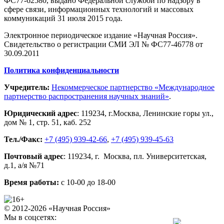
ФС77-62580, выдано Федеральной службой по надзору в
сфере связи, информационных технологий и массовых
коммуникаций 31 июля 2015 года.
Электронное периодическое издание «Научная Россия».
Свидетельство о регистрации СМИ ЭЛ № ФС77-46778 от
30.09.2011
Политика конфиденциальности
Учредитель:
Некоммерческое партнерство «Международное
партнерство распространения научных знаний»
.
Юридический адрес
:
119234
, г.
Москва
,
Ленинские горы ул.,
дом № 1, стр. 51
,
каб. 252
Тел./Факс:
+7 (495) 939-42-66
,
+7 (495) 939-45-63
Почтовый адрес
:
119234
, г.
Москва
,
пл. Университетская,
д.1
, а/я №71
Время работы:
с 10-00 до 18-00
© 2012-2026 «Научная Россия»
Мы в соцсетях: