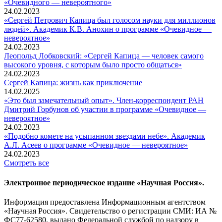
«Очевидного — невероятного»
24.02.2023
«Сергей Петрович Капица был голосом науки для миллионов
людей». Академик К.В. Анохин о программе «Очевидное —
невероятное»
24.02.2023
Леопольд Лобковский: «Сергей Капица — человек самого
высокого уровня, с которым было просто общаться»
24.02.2023
Сергей Капица: жизнь как приключение
14.02.2025
«Это был замечательный опыт». Член-корреспондент РАН
Дмитрий Горбунов об участии в программе «Очевидное —
невероятное»
24.02.2023
«Подобно комете на усыпанном звездами небе». Академик
А.Л. Асеев о программе «Очевидное — невероятное»
24.02.2023
Смотреть все
Электронное периодическое издание «Научная Россия».
Информация предоставлена Информационным агентством
«Научная Россия». Свидетельство о регистрации СМИ: ИА №
ФС77-62580, выдано Федеральной службой по надзору в