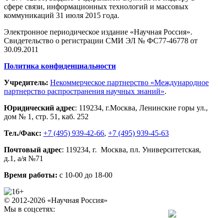
сфере связи, информационных технологий и массовых
коммуникаций 31 июля 2015 года.
Электронное периодическое издание «Научная Россия».
Свидетельство о регистрации СМИ ЭЛ № ФС77-46778 от
30.09.2011
Политика конфиденциальности
Учредитель:
Некоммерческое партнерство «Международное
партнерство распространения научных знаний»
.
Юридический адрес
:
119234
, г.
Москва
,
Ленинские горы ул.,
дом № 1, стр. 51
,
каб. 252
Тел./Факс:
+7 (495) 939-42-66
,
+7 (495) 939-45-63
Почтовый адрес
:
119234
, г.
Москва
,
пл. Университетская,
д.1
, а/я №71
Время работы:
с 10-00 до 18-00
© 2012-2026 «Научная Россия»
Мы в соцсетях: