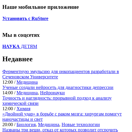
Наше мобильное приложение
Установить с RuStore
Мы в соцсетях
НАУКА
ДЕТЯМ
Недавнее
Ферментную эмульсию для онкопациентов разработали в
Сеченовском Университете
12:00 /
Медицина
Ученые создали нейросеть для диагностики депрессии
14:00 /
Медицина
,
Нейронауки
Точность и наглядность: прорывной подход к анализу
химической связи
12:00 /
Химия
«Двойной удар» в борьбе с раком мозга: хирургам помогут
наночастицы и свет
20:00 /
Биология
,
Медицина
,
Новые технологии
Названы три вещи, отказ от которых позволит отсрочить