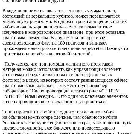
с одними свойствами в другое".
В ходе эксперимента оказалось, что весь метаматериал,
состоящий из зеркальных кубитов, может переключаться
между двумя режимами. В одном из режимов цепочка таких
кубитов очень хорошо пропускает электромагнитное
излучение в микроволновом диапазоне, при этом оставаясь
квантовым элементом. В другом она поворачивает
сверхпроводящую фазу на 180 градусов и запирает
прохождение электромагнитных волн через себя. Важно, что
при этом она остаётся квантовой системой.
"Получается, что при помощи магнитного поля такой
материал можно использовать как управляющий элемент
в системах передачи квантовых сигналов (отдельных
фотонов) в цепях, из которых состоят развивающиеся сейчас
квантовые компьютеры”, – комментирует инженер
лаборатории "Сверхпроводящие метаматериалы" НИТУ
"МИСиС" Илья Беседин. – Это один из ключевых элементов
в сверхпроводниковых электронных устройствах".
Точно просчитать свойства одного зеркального кубита
на обычном компьютере сложнее, чем обычного кубита.
Усложнив такой кубит ещё в несколько раз, можно достигнуть
предела сложности, уже близкого или превосходящего
возможности современных электронных компьютеров. Такую