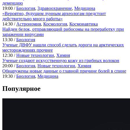
деменцию
19:00 /
Биология
,
Здравоохранение
,
Медицина
«Вероятно, будущим лунным археологам предстоит
действительно много работы»
14:30 /
Астрономия
,
Космология
,
Космонавтика
Найден белок, отправляющий рибосомы на переработку при
заражении вирусами
13:30 /
Биология
Ученые ДВФУ нашли способ сделать дороги на арктических
месторождениях прочнее
12:30 /
Новые технологии
,
Химия
Ученые создают искусственную кожу из грибных волокон
20:00 /
Биология
,
Новые технологии
,
Химия
Обнаружены новые данные о главной причине болей в спине
19:30 /
Биология
,
Медицина
Популярное