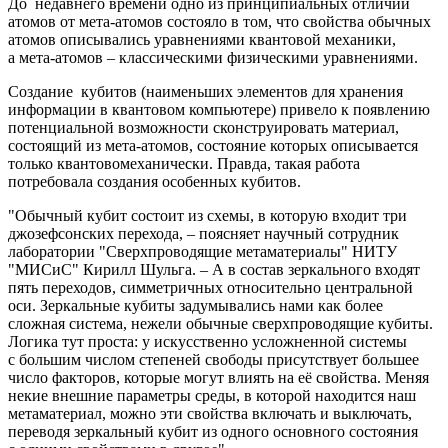
До недавнего времени одно из принципиальных отличий
атомов от мета-атомов состояло в том, что свойства обычных
атомов описывались уравнениями квантовой механики,
а мета-атомов – классическими физическими уравнениями.
Создание кубитов (наименьших элементов для хранения
информации в квантовом компьютере) привело к появлению
потенциальной возможности сконструировать материал,
состоящий из мета-атомов, состояние которых описывается
только квантовомеханически. Правда, такая работа
потребовала создания особенных кубитов.
"Обычный кубит состоит из схемы, в которую входит три
джозефсонских перехода, – поясняет научный сотрудник
лаборатории "Сверхпроводящие метаматериалы" НИТУ
"МИСиС" Кирилл Шульга. – А в состав зеркального входят
пять переходов, симметричных относительно центральной
оси. Зеркальные кубиты задумывались нами как более
сложная система, нежели обычные сверхпроводящие кубиты.
Логика тут проста: у искусственно усложненной системы
с большим числом степеней свободы присутствует большее
число факторов, которые могут влиять на её свойства. Меняя
некие внешние параметры среды, в которой находится наш
метаматериал, можно эти свойства включать и выключать,
переводя зеркальный кубит из одного основного состояния