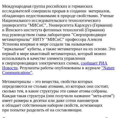
Международная группа российских и германских
исследователей совершила прорыв в создании материалов,
обладающих недостижимыми в природе свойствами. Ученые
Национального исследовательского технологического
университета "МИСиС", Университета Карлсруэ (Германия)
и Йенского института фотонных технологий (Германия)
под руководством главы лаборатории "Сверхпроводящие
метаматериалы" НИТУ "МИСиС" профессора Алексея
Устинова впервые в мире создали так называемые
"зеркальные" кубиты, а также метаматериал на их основе. Это
первый в мире квантовый метаматериал, который можно
использовать в качестве элемента управления
в сверхпроводящих электрических схемах,
сообщает РИА
Новости
. Результаты работы опубликованы в журнале
"
Nature
Communications
”
.
Метаматериалы – это вещества, свойства которых
определяются не столько атомами, из которых они состоят,
сколько тем, в какие структуры эти самые атомы собраны.
Каждая такая структура (они получили название "мета-атом”)
имеет размеры в десятки или даже сотни нанометров
и обладает собственным набором свойств, исчезающих
при попытке разделить её на составляющие.