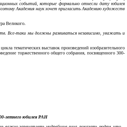
зационных событий, которые формально отнесли дату юбилея
Поэтому Академия наук хочет пригласить Академию художеств
ра Великого.
еств. Все-таки мы должны развиваться независимо, уважать и
 цикла тематических выставок произведений изобразительного
ведение торжественного общего собрания, посвященного 300-
300-летнего юбилея РАН
ень важно запечатлеть мудрейшие лица, показать людям, что