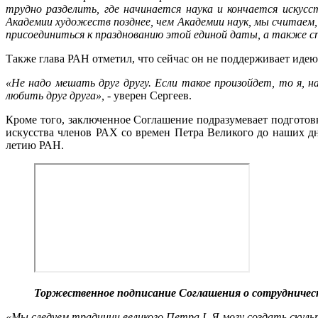
трудно разделить, где начинается наука и кончается искус
Академии художеств позднее, чем Академии наук, мы считаем
присоединиться к празднованию этой единой даты, а также с
Также глава РАН отметил, что сейчас он не поддерживает иде
«Не надо мешать друг другу. Если такое произойдет, то я, 
любить друг друга», -
уверен Сергеев.
Кроме того, заключенное Соглашение подразумевает подготов
искусства членов РАХ со времен Петра Великого до наших д
летию РАН.
Торжественное подписание Соглашения о сотрудничест
«Мы следуем традиции великого Петра
I
. Я могу создать ску