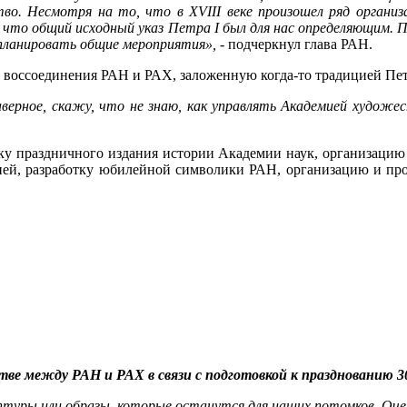
ство. Несмотря на то, что в
XVIII
веке произошел ряд органи
, что общий исходный указ Петра
I
был для нас определяющим. 
планировать общие мероприятия»,
- подчеркнул глава РАН.
ю воссоединения РАН и РАХ, заложенную когда-то традицией Пет
наверное, скажу, что не знаю, как управлять Академией худож
ку праздничного издания истории Академии наук, организацию
ней, разработку юбилейной символики РАН, организацию и про
ве между РАН и РАХ в связи с подготовкой к празднованию 
льптуры или образы, которые останутся для наших потомков. Оч