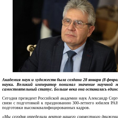
Академия наук и художеств была создана 28 января (8 февр
науки. Великий император понимал значение научной м
самостоятельный статус. Больше века она оставалась един
Сегодня президент Российской академии наук Александр Серг
связи с подготовкой к празднованию 300-летнего юбилея РАН
подготовки высококвалифицированных кадров.
«Мы сегодня определили вектор нашего совместного движени