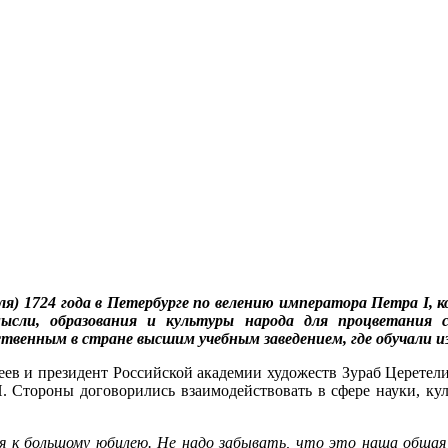
аля) 1724 года в Петербурге по велению императора Петра I,
ысли, образования и культуры народа для процветания 
ственным в стране высшим учебным заведением, где обучали 
еев и президент Российской академии художеств Зураб Церете
. Стороны договорились взаимодействовать в сфере науки, куль
я к большому юбилею. Не надо забывать, что это наша общая 