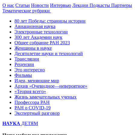
О нас
Статьи
Новости
Интервью
Лекции
Подкасты
Партнеры
Тематические рубрики
80 лет Победы: страницы истории
Авиационная наука
Электронные технологии
300 лет Академии наук
Общее собрание РАН 2023
Женщины в науке
Десятилетие науки и технологий
Трансляции
Рецензии
Это интересно
Фильмы
Идеи, меняющие мир
Архив «Очевидное—невероятное»
«Теория всего»
Жизнь замечательных ученых
Профессора РАН
РАН о COVID-19
Экспертный разговор
НАУКА
ДЕТЯМ