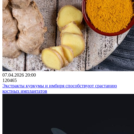
07.04.2026 20:00
120465
Экстракты куркумы и имбиря способствуют срастанию
костных имплантатов