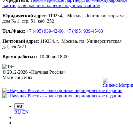
Учредитель:
Некоммерческое партнерство «Международное
партнерство распространения научных знаний»
.
Юридический адрес
:
119234
, г.
Москва
,
Ленинские горы ул.,
дом № 1, стр. 51
,
каб. 252
Тел./Факс:
+7 (495) 939-42-66
,
+7 (495) 939-45-63
Почтовый адрес
:
119234
, г.
Москва
,
пл. Университетская,
д.1
, а/я №71
Время работы:
с 10-00 до 18-00
© 2012-2026 «Научная Россия»
Мы в соцсетях:
RU
RU
EN