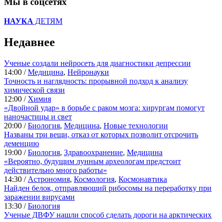
Мы в соцсетях
НАУКА
ДЕТЯМ
Недавнее
Ученые создали нейросеть для диагностики депрессии
14:00 /
Медицина
,
Нейронауки
Точность и наглядность: прорывной подход к анализу
химической связи
12:00 /
Химия
«Двойной удар» в борьбе с раком мозга: хирургам помогут
наночастицы и свет
20:00 /
Биология
,
Медицина
,
Новые технологии
Названы три вещи, отказ от которых позволит отсрочить
деменцию
19:00 /
Биология
,
Здравоохранение
,
Медицина
«Вероятно, будущим лунным археологам предстоит
действительно много работы»
14:30 /
Астрономия
,
Космология
,
Космонавтика
Найден белок, отправляющий рибосомы на переработку при
заражении вирусами
13:30 /
Биология
Ученые ДВФУ нашли способ сделать дороги на арктических