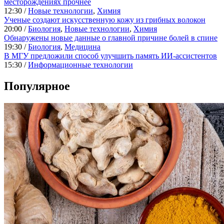
месторождениях прочнее
12:30 /
Новые технологии
,
Химия
Ученые создают искусственную кожу из грибных волокон
20:00 /
Биология
,
Новые технологии
,
Химия
Обнаружены новые данные о главной причине болей в спине
19:30 /
Биология
,
Медицина
В МГУ предложили способ улучшить память ИИ-ассистентов
15:30 /
Информационные технологии
Популярное