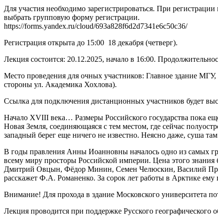
Для участия необходимо зарегистрироваться. При регистраци
выбрать групповую форму регистрации.
https://forms.yandex.ru/cloud/693a828f6d2d7341e6c50c36/
Регистрация открыта до 15:00 18 декабря (четверг).
Лекция состоится: 20.12.2025, начало в 16:00. Продолжительнос
Место проведения для очных участников: Главное здание МГУ, 
стороны ул. Академика Хохлова).
Ссылка для подключения дистанционных участников будет высл
Начало XVIII века… Размеры Российского государства пока ещ
Новая Земля, соединяющаяся с тем местом, где сейчас полуост
западный берег еще ничего не известно. Неясно даже, суша там
В годы правления Анны Иоанновны началось одно из самых гра
всему миру просторы Российской империи. Цена этого знания 
Дмитрий Овцын, Фёдор Минин, Семен Челюскин, Василий Прон
расскажет Ф.А. Романенко. За сорок лет работы в Арктике ему
Внимание! Для прохода в здание Московского университета по
Лекция проводится при поддержке Русского географического о