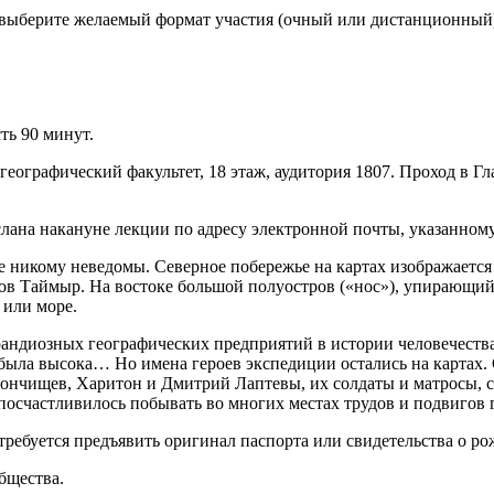
и выберите желаемый формат участия (очный или дистанционный
ть 90 минут.
географический факультет, 18 этаж, аудитория 1807. Проход в Г
ана накануне лекции по адресу электронной почты, указанному
е никому неведомы. Северное побережье на картах изображается
ров Таймыр. На востоке большой полуостров («нос»), упирающий
 или море.
ндиозных географических предприятий в истории человечества.
была высока… Но имена героев экспедиции остались на картах.
чищев, Харитон и Дмитрий Лаптевы, их солдаты и матросы, с
 посчастливилось побывать во многих местах трудов и подвигов 
требуется предъявить оригинал паспорта или свидетельства о ро
бщества.