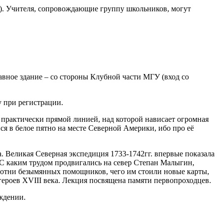
). Учителя, сопровождающие группу школьников, могут
лавное здание – со стороны Клубной части МГУ (вход со
 при регистрации.
 практически прямой линией, над которой нависает огромная
ся в белое пятно на месте Северной Америки, ибо про её
 Великая Северная экспедиция 1733-1742гг. впервые показала
 С каким трудом продвигались на север Степан Малыгин,
отни безымянных помощников, чего им стоили новые карты,
героев XVIII века. Лекция посвящена памяти первопроходцев.
ждении.