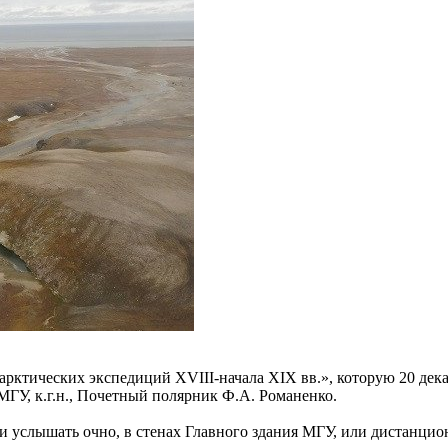
рктических экспедиций XVIII-начала XIX вв.», которую 20 дек
МГУ, к.г.н., Почетный полярник Ф.А. Романенко.
и услышать очно, в стенах Главного здания МГУ, или дистанцио