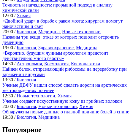
Точность и наглядность: прорывной подход к анализу
химической связи
12:00 /
Химия
«Двойной удар» в борьбе с раком мозга: хирургам помогут
наночастицы и свет
20:00 /
Биология
,
Медицина
,
Новые технологии
Названы три вещи, отказ от которых позволит отсрочить
деменцию
19:00 /
Биология
,
Здравоохранение
,
Медицина
«Вероятно, будущим лунным археологам предстоит
действительно много работы»
14:30 /
Астрономия
,
Космология
,
Космонавтика
Найден белок, отправляющий рибосомы на переработку при
заражении вирусами
13:30 /
Биология
Ученые ДВФУ нашли способ сделать дороги на арктических
месторождениях прочнее
12:30 /
Новые технологии
,
Химия
Ученые создают искусственную кожу из грибных волокон
20:00 /
Биология
,
Новые технологии
,
Химия
Обнаружены новые данные о главной причине болей в спине
19:30 /
Биология
,
Медицина
Популярное