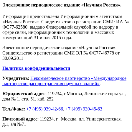
Электронное периодическое издание «Научная Россия».
Информация предоставлена Информационным агентством
«Научная Россия». Свидетельство о регистрации СМИ: ИА №
ФС77-62580, выдано Федеральной службой по надзору в
сфере связи, информационных технологий и массовых
коммуникаций 31 июля 2015 года.
Электронное периодическое издание «Научная Россия».
Свидетельство о регистрации СМИ ЭЛ № ФС77-46778 от
30.09.2011
Политика конфиденциальности
Учредитель:
Некоммерческое партнерство «Международное
партнерство распространения научных знаний»
.
Юридический адрес
:
119234
, г.
Москва
,
Ленинские горы ул.,
дом № 1, стр. 51
,
каб. 252
Тел./Факс:
+7 (495) 939-42-66
,
+7 (495) 939-45-63
Почтовый адрес
:
119234
, г.
Москва
,
пл. Университетская,
д.1
, а/я №71