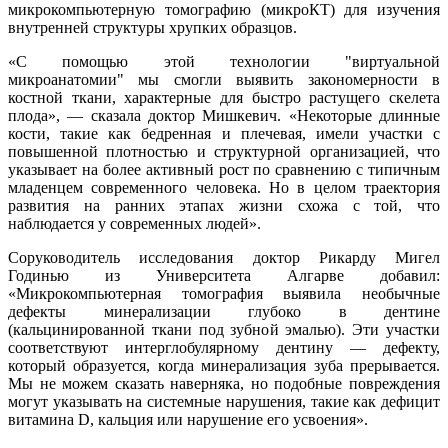
микрокомпьютерную томографию (микроКТ) для изучения
внутренней структуры хрупких образцов.
«С помощью этой технологии "виртуальной
микроанатомии" мы смогли выявить закономерности в
костной ткани, характерные для быстро растущего скелета
плода», — сказала доктор Мишкевич. «Некоторые длинные
кости, такие как бедренная и плечевая, имели участки с
повышенной плотностью и структурной организацией, что
указывает на более активный рост по сравнению с типичным
младенцем современного человека. Но в целом траектория
развития на ранних этапах жизни схожа с той, что
наблюдается у современных людей».
Соруководитель исследования доктор Рикарду Мигел
Годинью из Университета Алгарве добавил:
«Микрокомпьютерная томография выявила необычные
дефекты минерализации глубоко в дентине
(кальцинированной ткани под зубной эмалью). Эти участки
соответствуют интерглобулярному дентину — дефекту,
который образуется, когда минерализация зуба прерывается.
Мы не можем сказать наверняка, но подобные повреждения
могут указывать на системные нарушения, такие как дефицит
витамина D, кальция или нарушение его усвоения».