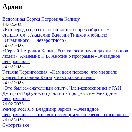
Архив
Вспоминaя Сергея Петровича Капицу
14.02.2023
«Его передача до сих пор остается непревзойденным
стандартом». Академик Валерий Тишков к юбилею
«Очевидного — невероятного»
24.02.2023
«Сергей Петрович Капица был голосом науки для миллионов
людей». Академик К.В. Анохин о программе «Очевидное —
невероятное»
24.02.2023
Татьяна Черниговская: «Нам всем повезло, что мы знали
Сергея Петровича Капицу как просветителя»
24.02.2023
«Это был замечательный опыт». Член-корреспондент РАН
Дмитрий Горбунов об участии в программе «Очевидное —
невероятное»
24.02.2023
Ректор РосНОУ Владимир Зернов: «Очевидное —
невероятное» — это квинтэссенция человеческого интеллекта
24.02.2023
Смотреть все