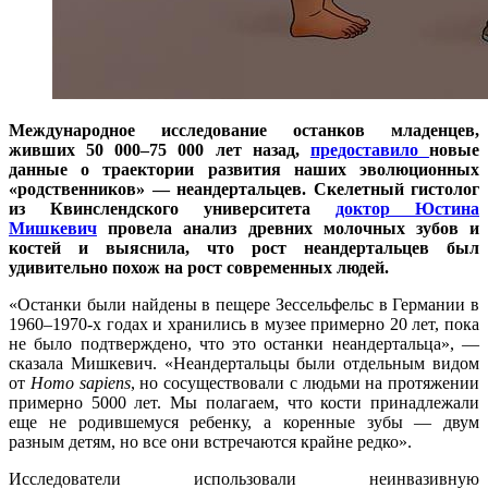
Международное исследование останков младенцев,
живших 50 000–75 000 лет назад,
предоставило
новые
данные о траектории развития наших эволюционных
«родственников» — неандертальцев. Скелетный гистолог
из Квинслендского университета
доктор Юстина
Мишкевич
провела анализ древних молочных зубов и
костей и выяснила, что рост неандертальцев был
удивительно похож на рост современных людей.
«Останки были найдены в пещере Зессельфельс в Германии в
1960–1970-х годах и хранились в музее примерно 20 лет, пока
не было подтверждено, что это останки неандертальца», —
сказала Мишкевич. «Неандертальцы были отдельным видом
от
Homo sapiens
, но сосуществовали с людьми на протяжении
примерно 5000 лет. Мы полагаем, что кости принадлежали
еще не родившемуся ребенку, а коренные зубы — двум
разным детям, но все они встречаются крайне редко».
Исследователи использовали неинвазивную