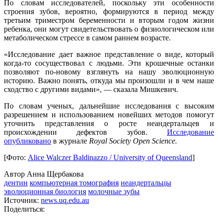
По словам исследователей, поскольку эти особенности
строения зубов, вероятно, формируются в период между
третьим триместром беременности и вторым годом жизни
ребенка, они могут свидетельствовать о физиологическом или
метаболическом стрессе в самом раннем возрасте.
«Исследование дает важное представление о виде, который
когда-то сосуществовал с людьми. Эти крошечные останки
позволяют по-новому взглянуть на нашу эволюционную
историю. Важно понять, откуда мы произошли и в чем наше
сходство с другими видами», — сказала Мишкевич.
По словам ученых, дальнейшие исследования с высоким
разрешением и использованием новейших методов помогут
уточнить представления о росте неандертальцев и
происхождении дефектов зубов.
Исследование
опубликовано
в журнале
Royal
Society
Open
Science
.
[Фото:
Alice Walczer Baldinazzo / University of Queensland
]
Автор Анна Щербакова
дентин
компьютерная томография
неандертальцы
эволюционная биология
молочные зубы
Источник:
news.uq.edu.au
Поделиться: