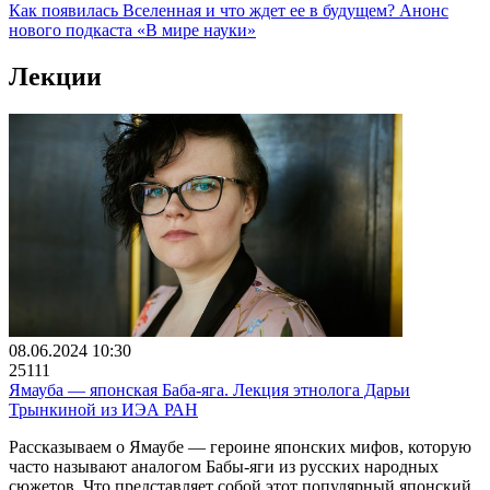
Как появилась Вселенная и что ждет ее в будущем? Анонс
нового подкаста «В мире науки»
Лекции
08.06.2024 10:30
25111
Ямауба ― японская Баба-яга. Лекция этнолога Дарьи
Трынкиной из ИЭА РАН
Рассказываем о Ямаубе ― героине японских мифов, которую
часто называют аналогом Бабы-яги из русских народных
сюжетов. Что представляет собой этот популярный японский