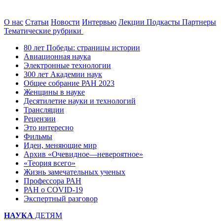
О нас
Статьи
Новости
Интервью
Лекции
Подкасты
Партнеры
Тематические рубрики
80 лет Победы: страницы истории
Авиационная наука
Электронные технологии
300 лет Академии наук
Общее собрание РАН 2023
Женщины в науке
Десятилетие науки и технологий
Трансляции
Рецензии
Это интересно
Фильмы
Идеи, меняющие мир
Архив «Очевидное—невероятное»
«Теория всего»
Жизнь замечательных ученых
Профессора РАН
РАН о COVID-19
Экспертный разговор
НАУКА
ДЕТЯМ