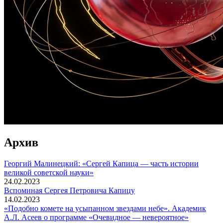
Архив
Георгий Малинецкий: «Сергей Капица — часть истории
великой советской науки»
24.02.2023
Вспоминaя Сергея Петровича Капицу
14.02.2023
«Подобно комете на усыпанном звездами небе». Академик
А.Л. Асеев о программе «Очевидное — невероятное»