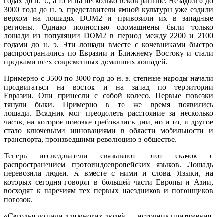
годах до н. э., а то и на несколько веков раньше. Незадолго до
3000 года до н. э. представители ямной культуры уже ездили
верхом на лошадях DOM2 и привозили их в западные
регионы. Однако полностью одомашнены были только
лошади из популяции DOM2 в период между 2200 и 2100
годами до н. э. Эти лошади вместе с кочевниками быстро
распространились по Евразии и Ближнему Востоку и стали
предками всех современных домашних лошадей.
Примерно с 3500 по 3000 год до н. э. степные народы начали
продвигаться на восток и на запад по территории
Евразии. Они принесли с собой колесо. Первые повозки
тянули быки. Примерно в то же время появились
лошади. Всадник мог преодолеть расстояние за несколько
часов, на которое повозке требовались дни, но и то, и другое
стало ключевыми инновациями в области мобильности и
транспорта, произведшими революцию в обществе.
Теперь исследователи связывают этот скачок с
распространением протоиндоевропейских языков. Лошадь
перевозила людей. А вместе с ними и слова. Языки, на
которых сегодня говорят в большей части Европы и Азии,
восходят к наречиям тех первых наездников и погонщиков
повозок.
«Сегодня лошади для многих людей — источник притяжения,