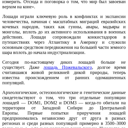
измерить. Отсюда и поговорка о том, что мир был завоеван
верхом на коне».
Лошади играли ключевую роль в конфликтах и экспансии
человечества, начиная с масштабных миграций евразийских
кочевых народов, таких как гунны, авары, мадьяры и
монголы, вплоть до их активного использования в военных
действиях. Лошади сопровождали конкистадоров в
путешествиях через Атлантику в Америку и служили
основным средством передвижения на большей части земного
шара вплоть до начала индустриализации.
Сегодня по-настоящему диких лошадей больше не
существует. Даже
лошадь Пржевальского
, долгое время
считавшаяся живой реликвией дикой природы, теперь
известна происхождением от ранних одомашненных
популяций.
Археологические, остеозоологические и генетические данные
свидетельствуют о том, что три отдельные популяции
лошадей — DOM1, DOM2 и DOM3 — когда-то обитали на
территории от Западной Сибири до Центральной
Европы. Первые попытки приручения лошадей
предпринимались независимо друг от друга в разных
регионах и среди разных популяций примерно в 3500–3000