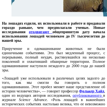
На лошадях ездили, их использовали в работе и продавали
гораздо раньше, чем предполагали ученые. Новые
исследования
отодвигают
общепринятую дату начала
использования лошадей человеком до IV тысячелетия до
нашей эры.
Приручение и одомашнивание животных не были
единичными событиями. Это был медленный процесс, с
перерывами, полный неудач, растянувшийся на несколько
поколений и охвативший обширные территории. Полное
одомашнивание наступило незадолго до 2000 года до нашей
эры.
«Лошадей уже использовали в различных целях задолго до
того, как мы смогли бы говорить о полном
одомашнивании. Этот пробел меняет наше представление об
истории человечества», — говорит профессор
Фолькер Хайд
,
один из ведущих авторов исследования,
опубликованного
в
журнале
Science Advance.
«Роль лошадей в важнейших
исторических событиях настолько велика, что ее невозможно