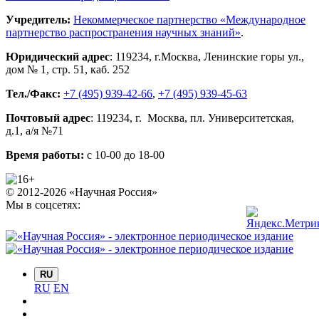
Учредитель:
Некоммерческое партнерство «Международное
партнерство распространения научных знаний»
.
Юридический адрес
:
119234
, г.
Москва
,
Ленинские горы ул.,
дом № 1, стр. 51
,
каб. 252
Тел./Факс:
+7 (495) 939-42-66
,
+7 (495) 939-45-63
Почтовый адрес
:
119234
, г.
Москва
,
пл. Университетская,
д.1
, а/я №71
Время работы:
с 10-00 до 18-00
© 2012-2026 «Научная Россия»
Мы в соцсетях:
RU
RU
EN