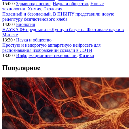
15:00 /
Здравоохранение
,
Наука и общество
,
Новые
технологии
,
Химия
,
Экология
Полезный и безопасный. В ПНИПУ представили новую
рецептуру безглютенового хлеба
14:00 /
Биология
НАУКА 0+ представит «Лунную базу» на Фестивале науки в
Минске
13:30 /
Наука и общество
Простую и недорогую аппаратную нейросеть для
распознавания изображений создали в ЛЭТИ
13:00 /
Информационные технологии
,
Физика
Популярное