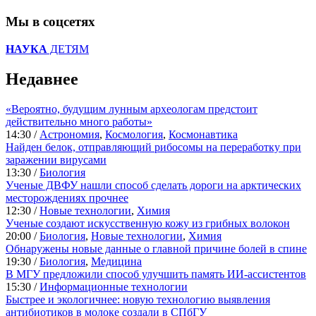
Мы в соцсетях
НАУКА
ДЕТЯМ
Недавнее
«Вероятно, будущим лунным археологам предстоит
действительно много работы»
14:30 /
Астрономия
,
Космология
,
Космонавтика
Найден белок, отправляющий рибосомы на переработку при
заражении вирусами
13:30 /
Биология
Ученые ДВФУ нашли способ сделать дороги на арктических
месторождениях прочнее
12:30 /
Новые технологии
,
Химия
Ученые создают искусственную кожу из грибных волокон
20:00 /
Биология
,
Новые технологии
,
Химия
Обнаружены новые данные о главной причине болей в спине
19:30 /
Биология
,
Медицина
В МГУ предложили способ улучшить память ИИ-ассистентов
15:30 /
Информационные технологии
Быстрее и экологичнее: новую технологию выявления
антибиотиков в молоке создали в СПбГУ