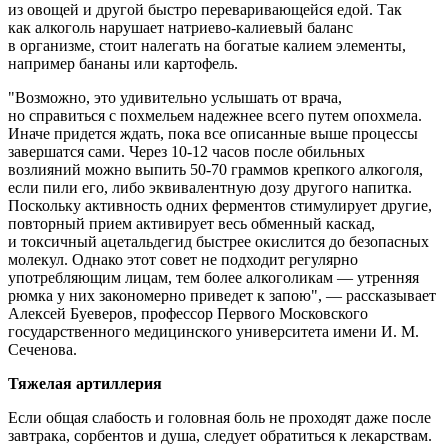
из овощей и другой быстро переваривающейся едой. Так
как алкоголь нарушает натриево-калиевый баланс
в организме, стоит налегать на богатые калием элементы,
например бананы или картофель.
"Возможно, это удивительно услышать от врача,
но справиться с похмельем надежнее всего путем опохмела.
Иначе придется ждать, пока все описанные выше процессы
завершатся сами. Через 10-12 часов после обильных
возлияний можно выпить 50-70 граммов крепкого алкоголя,
если пили его, либо эквивалентную дозу другого напитка.
Поскольку активность одних ферментов стимулирует другие,
повторный прием активирует весь обменный каскад,
и токсичный ацетальдегид быстрее окислится до безопасных
молекул. Однако этот совет не подходит регулярно
употребляющим лицам, тем более алкоголикам — утренняя
рюмка у них закономерно приведет к запою", — рассказывает
Алексей Буеверов, профессор Первого Московского
государственного медицинского университета имени И. М.
Сеченова.
Тяжелая артиллерия
Если общая слабость и головная боль не проходят даже после
завтрака, сорбентов и душа, следует обратиться к лекарствам.