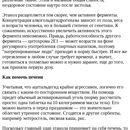
нездоровое состояние наутро после застолья.
Этанол расщепляется тем скорее, чем активнее ферменты.
Концентрация алкогольдегидрогеназы зависит от пола, веса
и возраста человека, но в большей степени от генетики. К
сожалению, искусственно увеличить активность этого
фермента невозможно. Правда, работоспособность другого
фермента — цитохрома 2Е1 — может возрасти на фоне
регулярного употребления спиртных напитков, поэтому
"натренированные люди" приходят в норму быстрее. И все же
отрезвление в любом случае требует времени, а значит,
готовиться к похмелью можно и нужно заранее, еще до того,
как приняли первую дозу.
Как помочь печени
Учитывая, что ацетальдегид крайне агрессивен, логично его
связать с каким-то посторонним веществом. На помощь
придет обычный активированный уголь (норму рассчитать
просто: одна таблетка на 10 килограммов массы тела). Его
можно выпить и перед праздником — это значительно
облегчит утреннее состояние. Сгодятся и другие сорбенты,
например энтеросгель, овсяная каша, рис.
Поскольку главный удар этанола принимает на себя печень, то