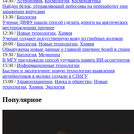
14:30 /
Астрономия
,
Космология
,
Космонавтика
Найден белок, отправляющий рибосомы на переработку при
заражении вирусами
13:30 /
Биология
Ученые ДВФУ нашли способ сделать дороги на арктических
месторождениях прочнее
12:30 /
Новые технологии
,
Химия
Ученые создают искусственную кожу из грибных волокон
20:00 /
Биология
,
Новые технологии
,
Химия
Обнаружены новые данные о главной причине болей в спине
19:30 /
Биология
,
Медицина
В МГУ предложили способ улучшить память ИИ-ассистентов
15:30 /
Информационные технологии
Быстрее и экологичнее: новую технологию выявления
антибиотиков в молоке создали в СПбГУ
15:00 /
Здравоохранение
,
Наука и общество
,
Новые
технологии
,
Химия
,
Экология
Популярное