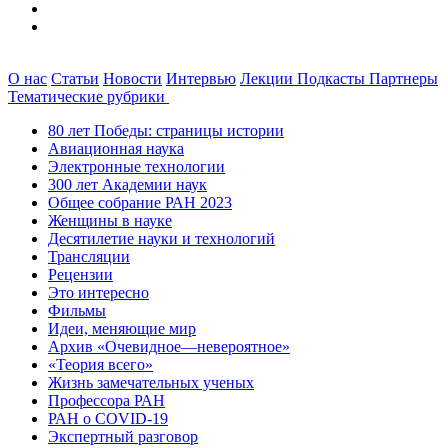
О нас
Статьи
Новости
Интервью
Лекции
Подкасты
Партнеры
Тематические рубрики
80 лет Победы: страницы истории
Авиационная наука
Электронные технологии
300 лет Академии наук
Общее собрание РАН 2023
Женщины в науке
Десятилетие науки и технологий
Трансляции
Рецензии
Это интересно
Фильмы
Идеи, меняющие мир
Архив «Очевидное—невероятное»
«Теория всего»
Жизнь замечательных ученых
Профессора РАН
РАН о COVID-19
Экспертный разговор