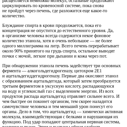
расщепляется немножко молекул, остальные продолжают
циркулировать по кровеносной системе, пока снова
не пройдут через печень, где разложится еще какое-то
количество.
Блуждание спирта в крови продолжается, пока его
концентрация не опустится до естественного уровня. Да,
в организме человека всегда содержится некое фоновое
количество этанола, хотя и очень небольшое — не более
одного миллиграмма на литр. Всего печень перерабатывает
около 90% принятого на грудь спирта, остальное выводят
почки с мочой, легкие при дыхании и кожа через пот.
При обнаружении этанола печень задействует три основных
фермента — алкогольдегидрогеназу, цитохром 2Е1
и ацетальдегиддегидрогеназу. Первые два окисляют этанол
с образованием ацетальдегида, который затем преобразуется
третьим ферментом в уксусную кислоту, распадающуюся
на воду и углекислый газ с выделением энергии. Из всех
продуктов распада ацетальдегид отравляет сильнее всего. И
чем быстрее он покинет организм, тем скорее наладится
самочувствие человека и тем меньший урон понесут его
органы. Дело в том, что ацетальдегид — химически активная
молекула, взаимодействующая с белками и нарушающая их
функцию. Под удар попадают центральная нервная система,
различные ткани. Этим и вызваны общая слабость,