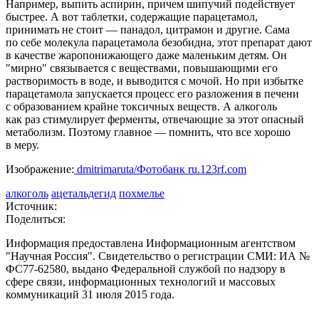
Например, выпить аспирин, причем шипучий подействует
быстрее. А вот таблетки, содержащие парацетамол,
принимать не стоит — панадол, цитрамон и другие. Сама
по себе молекула парацетамола безобидна, этот препарат дают
в качестве жаропонижающего даже маленьким детям. Он
"мирно" связывается с веществами, повышающими его
растворимость в воде, и выводится с мочой. Но при избытке
парацетамола запускается процесс его разложения в печени
с образованием крайне токсичных веществ. А алкоголь
как раз стимулирует ферменты, отвечающие за этот опасный
метаболизм. Поэтому главное — помнить, что все хорошо
в меру.
Изображение:
dmitrimaruta/Фотобанк ru.123rf.com
алкоголь
ацетальдегид
похмелье
Источник:
Поделиться:
Информация предоставлена Информационным агентством
"Научная Россия". Свидетельство о регистрации СМИ: ИА №
ФС77-62580, выдано Федеральной службой по надзору в
сфере связи, информационных технологий и массовых
коммуникаций 31 июля 2015 года.