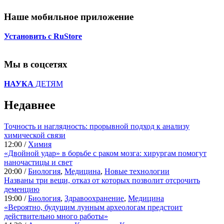
Наше мобильное приложение
Установить с RuStore
Мы в соцсетях
НАУКА
ДЕТЯМ
Недавнее
Точность и наглядность: прорывной подход к анализу
химической связи
12:00 /
Химия
«Двойной удар» в борьбе с раком мозга: хирургам помогут
наночастицы и свет
20:00 /
Биология
,
Медицина
,
Новые технологии
Названы три вещи, отказ от которых позволит отсрочить
деменцию
19:00 /
Биология
,
Здравоохранение
,
Медицина
«Вероятно, будущим лунным археологам предстоит
действительно много работы»