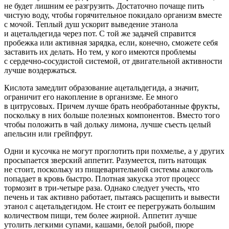
не будет лишним ее разгрузить. Достаточно почаще пить
чистую воду, чтобы горячительное покидало организм вместе
с мочой. Теплый душ ускорит выведение этанола
и ацетальдегида через пот. С той же задачей справится
пробежка или активная зарядка, если, конечно, сможете себя
заставить их делать. Но тем, у кого имеются проблемы
с сердечно-сосудистой системой, от двигательной активности
лучше воздержаться.
Кислота замедлит образование ацетальдегида, а значит,
ограничит его накопление в организме. Ее много
в цитрусовых. Причем лучше брать необработанные фрукты,
поскольку в них больше полезных компонентов. Вместо того
чтобы положить в чай дольку лимона, лучше съесть целый
апельсин или грейпфрут.
Одни и кусочка не могут проглотить при похмелье, а у других
просыпается зверский аппетит. Разумеется, пить натощак
не стоит, поскольку из пищеварительной системы алкоголь
попадает в кровь быстро. Плотная закуска этот процесс
тормозит в три-четыре раза. Однако следует учесть, что
печень и так активно работает, пытаясь расщепить и вывести
этанол с ацетальдегидом. Не стоит ее перегружать большим
количеством пищи, тем более жирной. Аппетит лучше
утолить легкими супами, кашами, белой рыбой, пюре