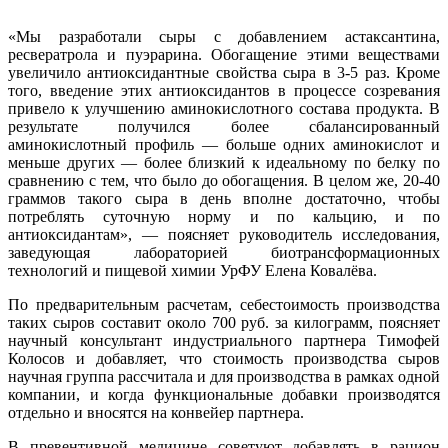
«Мы разработали сыры с добавлением астаксантина,
ресвератрола и пуэрарина. Обогащение этими веществами
увеличило антиоксидантные свойства сыра в 3-5 раз. Кроме
того, введение этих антиоксидантов в процессе созревания
привело к улучшению аминокислотного состава продукта. В
результате получился более сбалансированный
аминокислотный профиль — больше одних аминокислот и
меньше других — более близкий к идеальному по белку по
сравнению с тем, что было до обогащения. В целом же, 20-40
граммов такого сыра в день вполне достаточно, чтобы
потреблять суточную норму и по кальцию, и по
антиоксидантам», — поясняет руководитель исследования,
заведующая лабораторией биотрансформационных
технологий и пищевой химии УрФУ Елена Ковалёва.
По предварительным расчетам, себестоимость производства
таких сыров составит около 700 руб. за килограмм, поясняет
научный консультант индустриального партнера Тимофей
Колосов и добавляет, что стоимость производства сыров
научная группа рассчитала и для производства в рамках одной
компании, и когда функциональные добавки производятся
отдельно и вносятся на конвейер партнера.
В превентивной медицине советуют добавлять в рацион