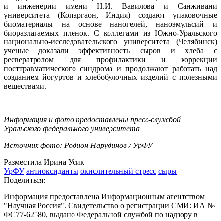
и инженерии имени Н.И. Вавилова и Санживани
университета (Копаргаон, Индия) создают упаковочные
биоматериалы на основе наногелей, наноэмульсий и
биоразлагаемых пленок. С коллегами из Южно-Уральского
национально-исследовательского университета (Челябинск)
ученые доказали эффективность сыров и хлеба с
ресвератролом для профилактики и коррекции
посттравматического синдрома и продолжают работать над
созданием йогуртов и хлебобулочных изделий с полезными
веществами.
Информация и фото предоставлены пресс-службой
Уральского федерального университета
Источник фото: Родион Нарудинов / УрФУ
Разместила Ирина Усик
УрФУ
антиоксиданты
окислительный стресс
сыры
Поделиться:
Информация предоставлена Информационным агентством
"Научная Россия". Свидетельство о регистрации СМИ: ИА №
ФС77-62580, выдано Федеральной службой по надзору в