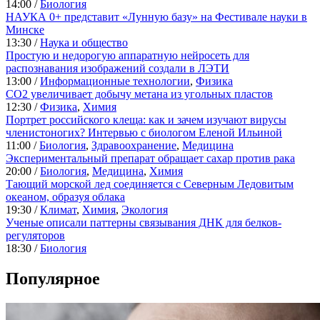
14:00 /
Биология
НАУКА 0+ представит «Лунную базу» на Фестивале науки в
Минске
13:30 /
Наука и общество
Простую и недорогую аппаратную нейросеть для
распознавания изображений создали в ЛЭТИ
13:00 /
Информационные технологии
,
Физика
CO2 увеличивает добычу метана из угольных пластов
12:30 /
Физика
,
Химия
Портрет российского клеща: как и зачем изучают вирусы
членистоногих? Интервью с биологом Еленой Ильиной
11:00 /
Биология
,
Здравоохранение
,
Медицина
Экспериментальный препарат обращает сахар против рака
20:00 /
Биология
,
Медицина
,
Химия
Тающий морской лед соединяется с Северным Ледовитым
океаном, образуя облака
19:30 /
Климат
,
Химия
,
Экология
Ученые описали паттерны связывания ДНК для белков-
регуляторов
18:30 /
Биология
Популярное