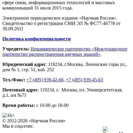
сфере связи, информационных технологий и массовых
коммуникаций 31 июля 2015 года.
Электронное периодическое издание «Научная Россия».
Свидетельство о регистрации СМИ ЭЛ № ФС77-46778 от
30.09.2011
Политика конфиденциальности
Учредитель:
Некоммерческое партнерство «Международное
партнерство распространения научных знаний»
.
Юридический адрес
:
119234
, г.
Москва
,
Ленинские горы ул.,
дом № 1, стр. 51
,
каб. 252
Тел./Факс:
+7 (495) 939-42-66
,
+7 (495) 939-45-63
Почтовый адрес
:
119234
, г.
Москва
,
пл. Университетская,
д.1
, а/я №71
Время работы:
с 10-00 до 18-00
© 2012-2026 «Научная Россия»
Мы в соцсетях: