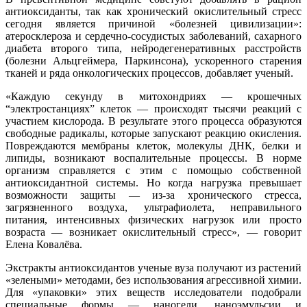
антиоксиданты, так как хронический окислительный стресс
сегодня является причиной «болезней цивилизации»:
атеросклероза и сердечно-сосудистых заболеваний, сахарного
диабета второго типа, нейродегенеративных расстройств
(болезни Альцгеймера, Паркинсона), ускоренного старения
тканей и ряда онкологических процессов, добавляет ученый.
«Каждую секунду в митохондриях — крошечных
“электростанциях” клеток — происходят тысячи реакций с
участием кислорода. В результате этого процесса образуются
свободные радикалы, которые запускают реакцию окисления.
Повреждаются мембраны клеток, молекулы ДНК, белки и
липиды, возникают воспалительные процессы. В норме
организм справляется с этим с помощью собственной
антиоксидантной системы. Но когда нагрузка превышает
возможности защиты — из-за хронического стресса,
загрязненного воздуха, ультрафиолета, неправильного
питания, интенсивных физических нагрузок или просто
возраста — возникает окислительный стресс», — говорит
Елена Ковалёва.
Экстракты антиоксидантов ученые вуза получают из растений
«зелеными» методами, без использования агрессивной химии.
Для «упаковки» этих веществ исследователи подобрали
специальные формы — наногели, наноэмульсии и