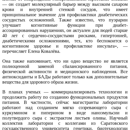
— он создает молекулярный барьер между высоким сахаром
крови и внутренней стенкой сосудов, что имеет
принципиальное значение для профилактики диабетических
сосудистых осложнений. Также известно, что пуэрарин
улучшает когнитивные функции при диабет-
ассоциированных нарушениях, он актуален для людей старше
40 лет с сердечно-сосудистыми рисками, гипертонией,
диабетическими осложнениями, тех, кто беспокоится о
когнитивном здоровье и профилактике инсульта», —
перечисляет Елена Ковалёва.
Она также напоминает, что ни одно вещество не является
полноценной заменой сбалансированного питания,
физической активности и медицинского наблюдения. Все
антиоксиданты и БАДы работают только как дополнительные
вещества для здорового образа жизни.
В планах ученых — коммерциализировать технологии и
продолжить работу по созданию функциональных продуктов
питания. В частности, сейчас магистранты лаборатории
работают над созданием мягко созревающего сыра с
куркумином и пиперином в виде наноэмульсии и
полутвердого сыра с экстрактом листьев оливы. Научный
коллектив лаборатории с коллегами из Саратовского
государственного университета генетики, биотехнологии