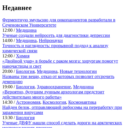
Недавнее
Ферментную эмульсию для онкопациентов разработали в
Сеченовском Университете
12:00 /
Медицина
Ученые создали нейросеть для диагностики депрессии
14:00 /
Медицина
,
Нейронауки
Точность и наглядность: прорывной подход к анализу
химической связи
12:00 /
Химия
«Двойной удар» в борьбе с раком мозга: хирургам помогут
наночастицы и свет
20:00 /
Биология
,
Медицина
,
Новые технологии
Названы три вещи, отказ от которых позволит отсрочить
деменцию
19:00 /
Биология
,
Здравоохранение
,
Медицина
«Вероятно, будущим лунным археологам предстоит
действительно много работы»
14:30 /
Астрономия
,
Космология
,
Космонавтика
Найден белок, отправляющий рибосомы на переработку при
заражении вирусами
13:30 /
Биология
Ученые ДВФУ нашли способ сделать дороги на арктических
месторождениях прочнее