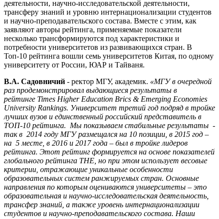
деятельности, научно-исследовательской деятельности,
трансферу знаний и уровню интернационализации студентов
и научно-преподавательского состава. Вместе с этим, как
заявляют авторы рейтинга, применяемые показатели
несколько трансформируются под характеристики и
потребности университетов из развивающихся стран. В
Топ-10 рейтинга вошли семь университетов Китая, по одному
университету от России, ЮАР и Тайваня.
В.А. Садовничий
- ректор МГУ, академик.
«МГУ в очередной
раз продемонстрировал выдающиеся результаты в
рейтинге
Times
Higher
Education
Brics
&
Emerging
Eco
nomies
University Rankings. Университет третий год подряд в тройке
лучших вузов и единственный российский представитель в
ТОП-10 рейтинга. Мы показываем стабильные результаты -
так в 2014 году МГУ размещался на 10 позиции, в 2015 год –
на 5 месте, в 2016 и 2017 года – был в тройке лидеров
рейтинга. Этот рейтинг формируется на основе показателей
глобального рейтинга
THE
, но при этом использует весовые
критерии, отражающие уникальные особенности
образовательных систем ранжируемых стран. Основные
направления по которым оцениваются университеты – это
образовательная и научно-исследовательская деятельность,
трансфер знаний, а также уровень интернационализации
студентов и научно-преподавательского состава. Наши