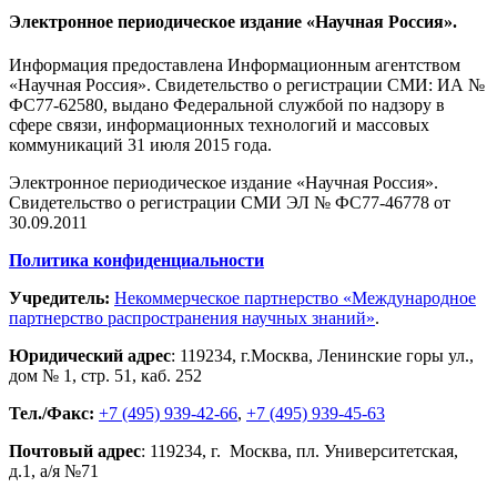
Электронное периодическое издание «Научная Россия».
Информация предоставлена Информационным агентством
«Научная Россия». Свидетельство о регистрации СМИ: ИА №
ФС77-62580, выдано Федеральной службой по надзору в
сфере связи, информационных технологий и массовых
коммуникаций 31 июля 2015 года.
Электронное периодическое издание «Научная Россия».
Свидетельство о регистрации СМИ ЭЛ № ФС77-46778 от
30.09.2011
Политика конфиденциальности
Учредитель:
Некоммерческое партнерство «Международное
партнерство распространения научных знаний»
.
Юридический адрес
:
119234
, г.
Москва
,
Ленинские горы ул.,
дом № 1, стр. 51
,
каб. 252
Тел./Факс:
+7 (495) 939-42-66
,
+7 (495) 939-45-63
Почтовый адрес
:
119234
, г.
Москва
,
пл. Университетская,
д.1
, а/я №71