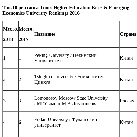
Топ
-10
рейтинга
Times Higher Education Brics & Emerging
Economies University Rankings 2016
Место,
Место,
Название
Страна
2018
2017
Peking University / Пекинский
1
1
Китай
Университет
Tsinghua University / Университет
2
2
Китай
Цинхуа
Lomonosov Moscow State University
3
3
Россия
/ МГУ имениМ.В.Ломоносова
Fudan University / Фуданьский
4
6
Китай
университет