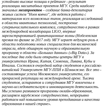
устойчиво высокие позиции в рейтинге - результат
реализации масштабных проектов МГУ. Среди наиболее
значимых
мегапроектов
– создание банка-депозитария
живых систем "Ноев ковчег", где ведется работа с
материалом всех возможных типов, реализация исследований
в области квантовых технологий, построение
супервычислительного комплекса, сотрудничество в рамках
международной коллаборации LIGO, впервые
зарегистрировавшей гравитационные волны (Нобелевская
премия по физике за 2017 год). МГУ играет ведущую роль в
области подготовки новых специалистов для космической
отрасли, вдет обширную научную и образовательную
программу в области «Больших данных» («
Big
Data
»). За
последние два года были открыты центры МГУ в
университетах Ирана, Китая, Словении, Ливана, Кубы и
Италии. Состоялся очередной набор студентов в российско-
китайский Университет МГУ-ППИ в Шэньчжэне. Все это -
составляющие успеха Московского университета, его
прекрасной репутации на международной арене. Тысячи
студентов, аспирантов и сотрудников МГУ вовлечены в
научно-исследовательскую и инновационную деятельность.
Мы успешно развиваем программы онлайн-образования,
расширяем зарубежное сотрудничество, непрерывно
работаем над повышением уровня преподавания и качества
образования в нашей стране».