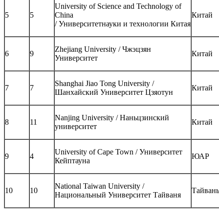
University of Science and Technology of
5
5
China
Китай
/ Университетнауки и технологии Китая
Zhejiang University / Чжэцзян
6
9
Китай
Университет
Shanghai Jiao Tong University /
7
7
Китай
Шанхайский Университет Цзяотун
Nanjing University / Наньцзинский
8
11
Китай
университет
University of Cape Town / Университет
9
4
ЮАР
Кейптауна
National Taiwan University /
10
10
Тайван
Национальный Университет Тайваня