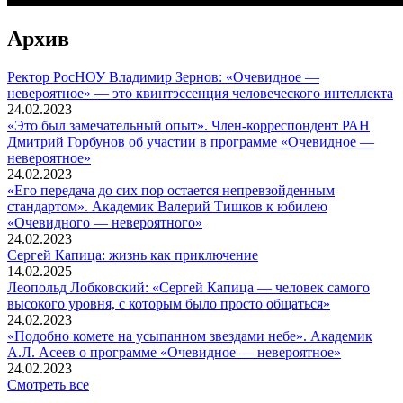
Архив
Ректор РосНОУ Владимир Зернов: «Очевидное —
невероятное» — это квинтэссенция человеческого интеллекта
24.02.2023
«Это был замечательный опыт». Член-корреспондент РАН
Дмитрий Горбунов об участии в программе «Очевидное —
невероятное»
24.02.2023
«Его передача до сих пор остается непревзойденным
стандартом». Академик Валерий Тишков к юбилею
«Очевидного — невероятного»
24.02.2023
Сергей Капица: жизнь как приключение
14.02.2025
Леопольд Лобковский: «Сергей Капица — человек самого
высокого уровня, с которым было просто общаться»
24.02.2023
«Подобно комете на усыпанном звездами небе». Академик
А.Л. Асеев о программе «Очевидное — невероятное»
24.02.2023
Смотреть все