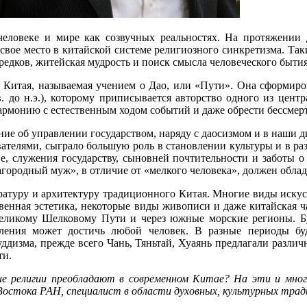
человеке и мире как созвучных реальностях. На протяжении 
свое место в китайской системе религиозного синкретизма. Та
едков, житейская мудрость и поиск смысла человеческого бытия
Китая, называемая учением о Дао, или «Пути». Она сформиров
в. до н.э.), которому приписывается авторство одного из цент
гармонию с естественным ходом событий и даже обрести бессмер
ние об управлении государством, наряду с даосизмом и в наши 
дователями, сыграло большую роль в становлении культуры и в 
, служения государству, сыновней почтительности и заботы о 
городный муж», в отличие от «мелкого человека», должен облад
ературу и архитектуру традиционного Китая. Многие виды иску
твенная эстетика, некоторые виды живописи и даже китайская 
 Великому Шелковому Пути и через южные морские регионы. Б
етления может достичь любой человек. В разные периоды бу
ддизма, прежде всего Чань, Тяньтай, Хуаянь предлагали разл
ти.
ие религии преобладают в современном Китае? На эти и мног
Востока РАН, специалист в области духовных, культурных трад