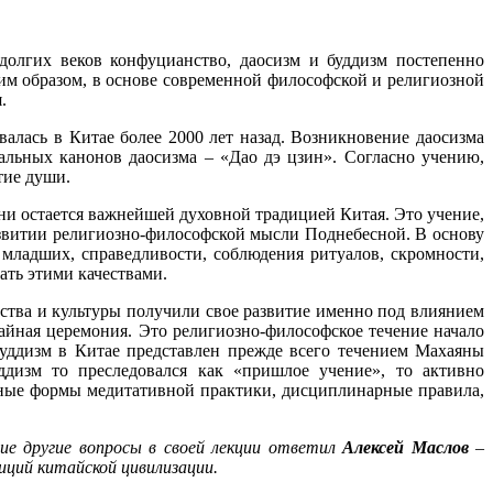
долгих веков конфуцианство, даосизм и буддизм постепенно
ким образом, в основе современной философской и религиозной
.
алась в Китае более 2000 лет назад. Возникновение даосизма
ральных канонов даосизма – «Дао дэ цзин». Согласно учению,
тие души.
дни остается важнейшей духовной традицией Китая. Это учение,
развитии религиозно-философской мысли Поднебесной. В основу
младших, справедливости, соблюдения ритуалов, скромности,
ать этими качествами.
сства и культуры получили свое развитие именно под влиянием
чайная церемония. Это религиозно-философское течение начало
уддизм в Китае представлен прежде всего течением Махаяны
ддизм то преследовался как «пришлое учение», то активно
ичные формы медитативной практики, дисциплинарные правила,
ие другие вопросы в своей лекции ответил
Алексей Маслов
–
иций китайской цивилизации.