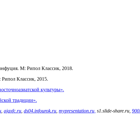
онфуция. М: Рипол Классик, 2018.
 Рипол Классик, 2015.
восточноазиатской культуры».
айской традиции».
u
,
ajaxfc.ru
,
ds04.infourok.ru
,
mypresentation.ru,
s1.slide-share.ru,
900i