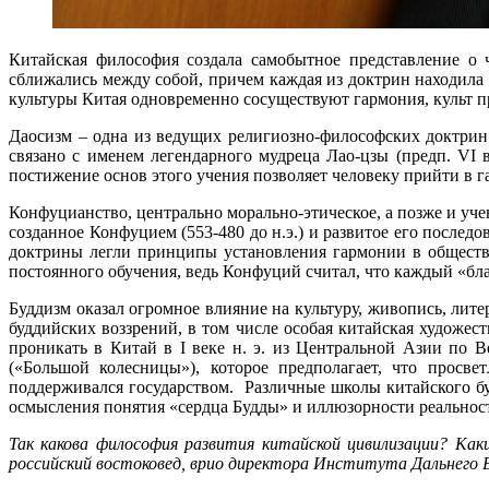
Китайская философия создала самобытное представление о 
сближались между собой, причем каждая из доктрин находила 
культуры Китая одновременно сосуществуют гармония, культ пр
Даосизм – одна из ведущих религиозно-философских доктрин 
связано с именем легендарного мудреца Лао-цзы (предп. VI 
постижение основ этого учения позволяет человеку прийти в 
Конфуцианство, центрально морально-этическое, а позже и уче
созданное Конфуцием (553-480 до н.э.) и развитое его после
доктрины легли принципы установления гармонии в обществе
постоянного обучения, ведь Конфуций считал, что каждый «бла
Буддизм оказал огромное влияние на культуру, живопись, лит
буддийских воззрений, в том числе особая китайская художес
проникать в Китай в I веке н. э. из Центральной Азии по
(«Большой колесницы»), которое предполагает, что просв
поддерживался государством. Различные школы китайского бу
осмысления понятия «сердца Будды» и иллюзорности реальнос
Так какова философия развития китайской цивилизации? Как
российский востоковед, врио директора Института Дальнего 