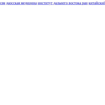
изм
даосская медицина
институт дальнего востока ран
китайски