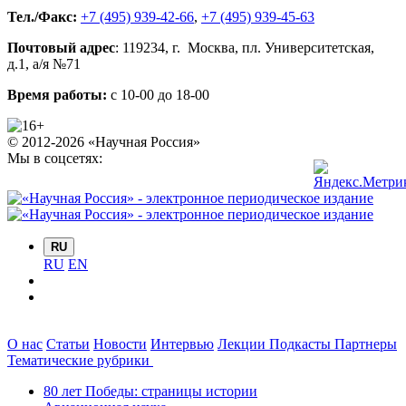
Тел./Факс:
+7 (495) 939-42-66
,
+7 (495) 939-45-63
Почтовый адрес
:
119234
, г.
Москва
,
пл. Университетская,
д.1
, а/я №71
Время работы:
с 10-00 до 18-00
© 2012-2026 «Научная Россия»
Мы в соцсетях:
RU
RU
EN
О нас
Статьи
Новости
Интервью
Лекции
Подкасты
Партнеры
Тематические рубрики
80 лет Победы: страницы истории