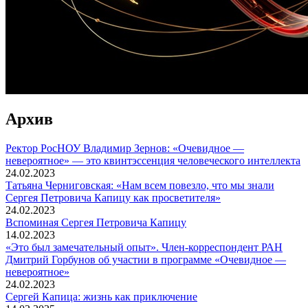
Архив
Ректор РосНОУ Владимир Зернов: «Очевидное —
невероятное» — это квинтэссенция человеческого интеллекта
24.02.2023
Татьяна Черниговская: «Нам всем повезло, что мы знали
Сергея Петровича Капицу как просветителя»
24.02.2023
Вспоминaя Сергея Петровича Капицу
14.02.2023
«Это был замечательный опыт». Член-корреспондент РАН
Дмитрий Горбунов об участии в программе «Очевидное —
невероятное»
24.02.2023
Сергей Капица: жизнь как приключение