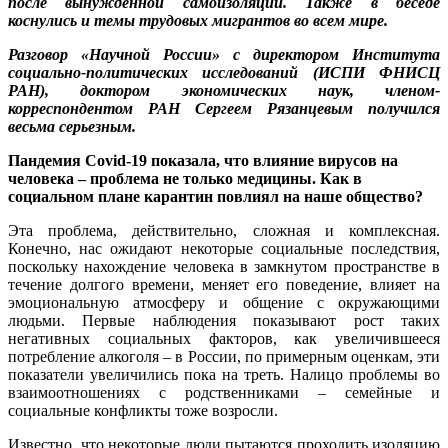
после вынужденной самоизоляции. Также в беседе
коснулись и темы трудовых мигрантов во всем мире.
Разговор «Научной России» с директором Института
социально-политических исследований (ИСПИ ФНИСЦ
РАН), доктором экономических наук, членом-
корреспондентом РАН Сергеем Рязанцевым получился
весьма серьезным.
Пандемия
Covid
-19 показала, что влияние вирусов на
человека – проблема не только медицины. Как в
социальном плане карантин повлиял на наше общество?
Эта проблема, действительно, сложная и комплексная.
Конечно, нас ожидают некоторые социальные последствия,
поскольку нахождение человека в замкнутом пространстве в
течение долгого времени, меняет его поведение, влияет на
эмоциональную атмосферу и общение с окружающими
людьми. Первые наблюдения показывают рост таких
негативных социальных факторов, как увеличившееся
потребление алкоголя – в России, по примерным оценкам, эти
показатели увеличились пока на треть. Налицо проблемы во
взаимоотношениях с родственниками – семейные и
социальные конфликты тоже возросли.
Известно, что некоторые люди пытаются проходить изоляцию