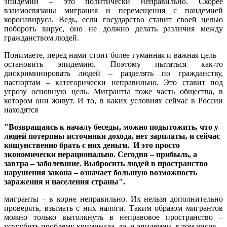
эпидемии – это политически неправильно. Скорее
взаимосвязаны миграция и перемещения с пандемией
коронавируса. Ведь, если государство ставит своей целью
побороть вирус, оно не должно делать различия между
гражданством людей.
Понимаете, перед нами стоит более гуманная и важная цель –
остановить эпидемию. Поэтому пытаться как-то
дискриминировать людей – разделять по гражданству,
паспортам – категорически неправильно. Это ставит под
угрозу основную цель. Мигранты тоже часть общества, в
котором они живут. И то, в каких условиях сейчас в России
находятся
"Возвращаясь к началу беседы, можно подытожить, что у
людей потеряны источники дохода, нет зарплаты, и сейчас
кощунственно брать с них деньги. И это просто
экономически нерационально. Сегодня – прибыль, а
завтра – заболевшие. Выбросить людей в пространство
нарушения закона – означает большую возможность
заражения и населения страны".
мигранты – в корне неправильно. Их нельзя дополнительно
проверять, взымать с них налоги. Таким образом мигрантов
можно только вытолкнуть в неправовое пространство –
усугубить проблему криминала, да, и эпидемии, в том числе.