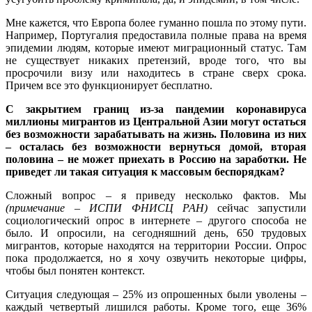
Мне кажется, что Европа более гуманно пошла по этому пути.
Например, Португалия предоставила полные права на время
эпидемии людям, которые имеют миграционный статус. Там
не существует никаких претензий, вроде того, что вы
просрочили визу или находитесь в стране сверх срока.
Причем все это функционирует бесплатно.
С закрытием границ из-за пандемии коронавируса
миллионы мигрантов из Центральной Азии могут остаться
без возможности зарабатывать на жизнь. Половина из них
– осталась без возможности вернуться домой, вторая
половина – не может приехать в Россию на заработки. Не
приведет ли такая ситуация к массовым беспорядкам?
Сложный вопрос – я приведу несколько фактов. Мы
(примечание – ИСПИ ФНИСЦ РАН)
сейчас запустили
социологический опрос в интернете – другого способа не
было. И опросили, на сегодняшний день, 650 трудовых
мигрантов, которые находятся на территории России. Опрос
пока продолжается, но я хочу озвучить некоторые цифры,
чтобы был понятен контекст.
Ситуация следующая – 25% из опрошенных были уволены –
каждый четвертый лишился работы. Кроме того, еще 36%