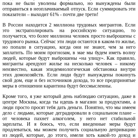
пока не были уволены формально, но вынуждены были
отправиться в неоплачиваемый отпуск. Если суммировать эти
показатели – выходит 61% - почти две трети!
В России находится 2 миллиона трудовых мигрантов. Если
это экстраполировать на российскую ситуацию, то
получается, что более миллиона человек просто выброшены с
трудового рынка. Сейчас эти люди остаются в каком-то жилье,
но попали в ситуацию, когда они не знают, чем за него
заплатить. По моим прогнозам, в мае мы будем иметь волну
людей, которые будут выброшены «на улицу». Как правило,
мигранты арендуют жилье на несколько человек – никому
неизвестно, какая эпидемиологическая обстановка внутри
этих домохозяйств. Если люди будут вынуждены покинуть
свой дом, еще и без источников дохода, то все предпринятые
меры в отношении карантина будут бессмысленны.
Кроме того, я уже который день наблюдаю ситуацию, даже в
центре Москвы, когда ты идешь в магазин за продуктами, а
люди просто просят тебя дать деньги. Понятно, что мы имеем
дело с людьми, которые деградировали в социальном плане –
от человека пахнет алкоголем, у него нет стабильной
зарплаты. И я боюсь, что, если введенные меры будут
продлеваться, мы можем получить социальную депривацию
из людей, которые, до этого, имели хоть какой-то доход и