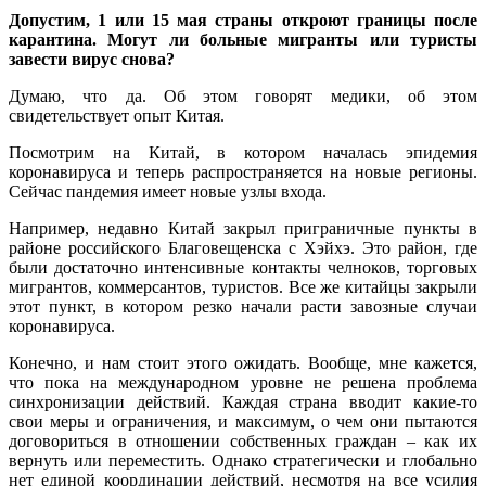
Допустим, 1 или 15 мая страны откроют границы после
карантина. Могут ли больные мигранты или туристы
завести вирус снова?
Думаю, что да. Об этом говорят медики, об этом
свидетельствует опыт Китая.
Посмотрим на Китай, в котором началась эпидемия
коронавируса и теперь распространяется на новые регионы.
Сейчас пандемия имеет новые узлы входа.
Например, недавно Китай закрыл приграничные пункты в
районе российского Благовещенска с Хэйхэ. Это район, где
были достаточно интенсивные контакты челноков, торговых
мигрантов, коммерсантов, туристов. Все же китайцы закрыли
этот пункт, в котором резко начали расти завозные случаи
коронавируса.
Конечно, и нам стоит этого ожидать. Вообще, мне кажется,
что пока на международном уровне не решена проблема
синхронизации действий. Каждая страна вводит какие-то
свои меры и ограничения, и максимум, о чем они пытаются
договориться в отношении собственных граждан – как их
вернуть или переместить. Однако стратегически и глобально
нет единой координации действий, несмотря на все усилия