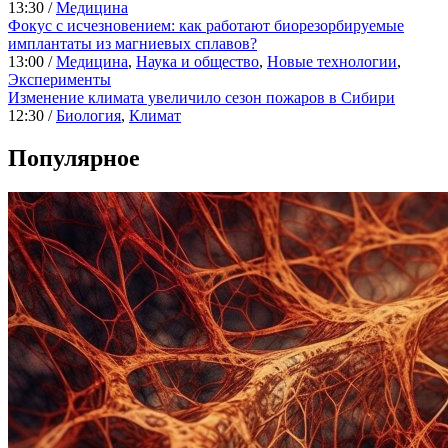
13:30 /
Медицина
Фокус с исчезновением: как работают биорезорбируемые
имплантаты из магниевых сплавов?
13:00 /
Медицина
,
Наука и общество
,
Новые технологии
,
Эксперименты
Изменение климата увеличило сезон пожаров в Сибири
12:30 /
Биология
,
Климат
Популярное