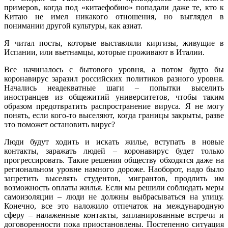
примеров, когда под «китаефобию» попадали даже те, кто к
Китаю не имел никакого отношения, но выглядел в
понимании другой культуры, как азиат.
Я читал посты, которые выставляли киргизы, живущие в
Испании, или вьетнамцы, которые проживают в Италии.
Все начиналось с бытового уровня, а потом будто бы
коронавирус заразил российских политиков разного уровня.
Начались неадекватные шаги – попытки выселить
иностранцев из общежитий университетов, чтобы таким
образом предотвратить распространение вируса. Я не могу
понять, если кого-то выселяют, когда границы закрыты, разве
это поможет остановить вирус?
Люди будут ходить и искать жилье, вступать в новые
контакты, заражать людей – коронавирус будет только
прогрессировать. Такие решения обществу обходятся даже на
региональном уровне намного дороже. Наоборот, надо было
запретить выселять студентов, мигрантов, продлить им
возможность оплаты жилья. Если мы решили соблюдать меры
самоизоляции – люди не должны выбрасываться на улицу.
Конечно, все это наложило отпечаток на международную
сферу – налаженные контакты, запланированные встречи и
договоренности пока приостановлены. Постепенно ситуация