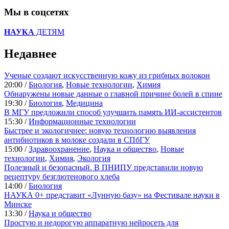
Мы в соцсетях
НАУКА
ДЕТЯМ
Недавнее
Ученые создают искусственную кожу из грибных волокон
20:00 /
Биология
,
Новые технологии
,
Химия
Обнаружены новые данные о главной причине болей в спине
19:30 /
Биология
,
Медицина
В МГУ предложили способ улучшить память ИИ-ассистентов
15:30 /
Информационные технологии
Быстрее и экологичнее: новую технологию выявления
антибиотиков в молоке создали в СПбГУ
15:00 /
Здравоохранение
,
Наука и общество
,
Новые
технологии
,
Химия
,
Экология
Полезный и безопасный. В ПНИПУ представили новую
рецептуру безглютенового хлеба
14:00 /
Биология
НАУКА 0+ представит «Лунную базу» на Фестивале науки в
Минске
13:30 /
Наука и общество
Простую и недорогую аппаратную нейросеть для