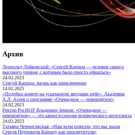
Архив
Леопольд Лобковский: «Сергей Капица — человек самого
высокого уровня, с которым было просто общаться»
24.02.2023
Сергей Капица: жизнь как приключение
14.02.2025
«Подобно комете на усыпанном звездами небе». Академик
А.Л. Асеев о программе «Очевидное — невероятное»
24.02.2023
Ректор РосНОУ Владимир Зернов: «Очевидное —
невероятное» — это квинтэссенция человеческого интеллекта
24.02.2023
Татьяна Черниговская: «Нам всем повезло, что мы знали
Сергея Петровича Капицу как просветителя»