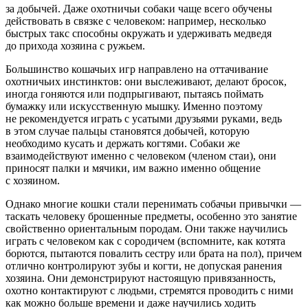
за добычей. Даже охотничьи собаки чаще всего обучены
действовать в связке с человеком: например, несколько
быстрых такс способны окружать и удерживать медведя
до прихода хозяина с ружьем.
Большинство кошачьих игр направлено на оттачивание
охотничьих инстинктов: они выслеживают, делают бросок,
иногда гоняются или подпрыгивают, пытаясь поймать
бумажку или искусственную мышку. Именно поэтому
не рекомендуется играть с усатыми друзьями руками, ведь
в этом случае пальцы становятся добычей, которую
необходимо кусать и держать когтями. Собаки же
взаимодействуют именно с человеком (членом стаи), они
приносят палки и мячики, им важно именно общение
с хозяином.
Однако многие кошки стали перенимать собачьи привычки —
таскать человеку брошенные предметы, особенно это занятие
свойственно ориентальным породам. Они также научились
играть с человеком как с сородичем (вспомните, как котята
борются, пытаются повалить сестру или брата на пол), причем
отлично контролируют зубы и когти, не допуская ранения
хозяина. Они демонстрируют настоящую привязанность,
охотно контактируют с людьми, стремятся проводить с ними
как можно больше времени и даже научились ходить