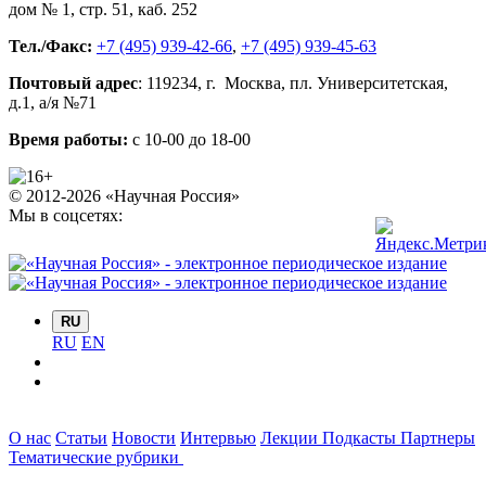
дом № 1, стр. 51
,
каб. 252
Тел./Факс:
+7 (495) 939-42-66
,
+7 (495) 939-45-63
Почтовый адрес
:
119234
, г.
Москва
,
пл. Университетская,
д.1
, а/я №71
Время работы:
с 10-00 до 18-00
© 2012-2026 «Научная Россия»
Мы в соцсетях:
RU
RU
EN
О нас
Статьи
Новости
Интервью
Лекции
Подкасты
Партнеры
Тематические рубрики