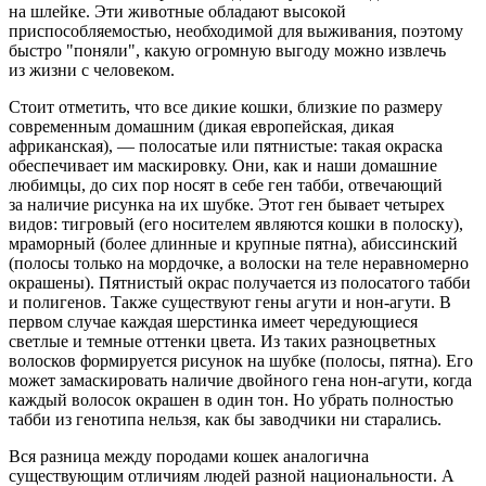
на шлейке. Эти животные обладают высокой
приспособляемостью, необходимой для выживания, поэтому
быстро "поняли", какую огромную выгоду можно извлечь
из жизни с человеком.
Стоит отметить, что все дикие кошки, близкие по размеру
современным домашним (дикая европейская, дикая
африканская), — полосатые или пятнистые: такая окраска
обеспечивает им маскировку. Они, как и наши домашние
любимцы, до сих пор носят в себе ген табби, отвечающий
за наличие рисунка на их шубке. Этот ген бывает четырех
видов: тигровый (его носителем являются кошки в полоску),
мраморный (более длинные и крупные пятна), абиссинский
(полосы только на мордочке, а волоски на теле неравномерно
окрашены). Пятнистый окрас получается из полосатого табби
и полигенов. Также существуют гены агути и нон-агути. В
первом случае каждая шерстинка имеет чередующиеся
светлые и темные оттенки цвета. Из таких разноцветных
волосков формируется рисунок на шубке (полосы, пятна). Его
может замаскировать наличие двойного гена нон-агути, когда
каждый волосок окрашен в один тон. Но убрать полностью
табби из генотипа нельзя, как бы заводчики ни старались.
Вся разница между породами кошек аналогична
существующим отличиям людей разной национальности. А