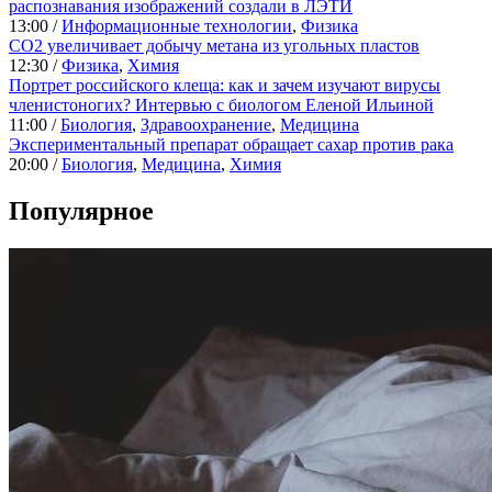
распознавания изображений создали в ЛЭТИ
13:00 /
Информационные технологии
,
Физика
CO2 увеличивает добычу метана из угольных пластов
12:30 /
Физика
,
Химия
Портрет российского клеща: как и зачем изучают вирусы
членистоногих? Интервью с биологом Еленой Ильиной
11:00 /
Биология
,
Здравоохранение
,
Медицина
Экспериментальный препарат обращает сахар против рака
20:00 /
Биология
,
Медицина
,
Химия
Популярное