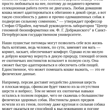
просто любоваться на нее, поэтому до недавнего времени
селекционная работа почти не двигалась. Любая домашняя
кошка может адаптироваться к обитанию в дикой среде, а вот
такую способность у давно и прочно одомашненных собак я
подвергаю сильному сомнению," — утверждает профессор
Стефан О'Брайен, научный руководитель лаборатории "Центр
геномной биоинформатики им. Ф. Г. Добржанского" в Санкт-
Петербургском государственном университете.
Наши пушистые питомцы могут позволить себе всю жизнь
быть котятами, ведь человек, по сути, заменяет им мать —
кормит, ласкает, обеспечивает комфорт. Однако если милую
и добрую кошечку вернуть в дикую природу, тлеющий огонек
ее охотничьих инстинктов вспыхнет в полную силу. Она
сможет быстро адаптироваться и обеспечить себя пищей.
Единственное, что может помешать кошке выжить, — это ее
физические данные.
Например, персам доставят неудобство длинная шерсть
и плоская морда, сфинксам будет тяжело из-за отсутствия
шерсти и вибрисс. Тем не менее их охотничьи навыки
остались в полном порядке, чего не скажешь о большинстве
физически здоровых собак. Инстинкты диких предков
исчезли из их генов, поэтому даже крупная и сильная собака
может оказаться не способной к выслеживанию и погоне