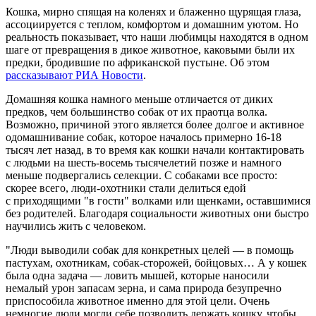
Кошка, мирно спящая на коленях и блаженно щурящая глаза,
ассоциируется с теплом, комфортом и домашним уютом. Но
реальность показывает, что наши любимцы находятся в одном
шаге от превращения в дикое животное, каковыми были их
предки, бродившие по африканской пустыне. Об этом
рассказывают РИА Новости
.
Домашняя кошка намного меньше отличается от диких
предков, чем большинство собак от их праотца волка.
Возможно, причиной этого является более долгое и активное
одомашнивание собак, которое началось примерно 16-18
тысяч лет назад, в то время как кошки начали контактировать
с людьми на шесть-восемь тысячелетий позже и намного
меньше подвергались селекции. С собаками все просто:
скорее всего, люди-охотники стали делиться едой
с приходящими "в гости" волками или щенками, оставшимися
без родителей. Благодаря социальности животных они быстро
научились жить с человеком.
"Люди выводили собак для конкретных целей — в помощь
пастухам, охотникам, собак-сторожей, бойцовых… А у кошек
была одна задача — ловить мышей, которые наносили
немалый урон запасам зерна, и сама природа безупречно
приспособила животное именно для этой цели. Очень
немногие люди могли себе позволить держать кошку, чтобы