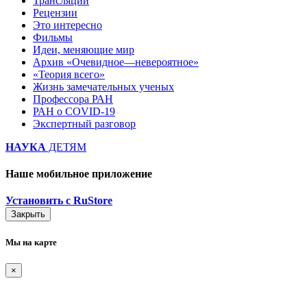
Трансляции
Рецензии
Это интересно
Фильмы
Идеи, меняющие мир
Архив «Очевидное—невероятное»
«Теория всего»
Жизнь замечательных ученых
Профессора РАН
РАН о COVID-19
Экспертный разговор
НАУКА
ДЕТЯМ
Наше мобильное приложение
Установить с RuStore
Закрыть
Мы на карте
×