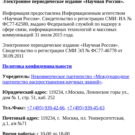
Электронное периодическое издание «Научная Россия».
Информация предоставлена Информационным агентством
«Научная Россия». Свидетельство о регистрации СМИ: ИА №
ФС77-62580, выдано Федеральной службой по надзору в
сфере связи, информационных технологий и массовых
коммуникаций 31 июля 2015 года.
Электронное периодическое издание «Научная Россия».
Свидетельство о регистрации СМИ ЭЛ № ФС77-46778 от
30.09.2011
Политика конфиденциальности
Учредитель:
Некоммерческое партнерство «Международное
партнерство распространения научных знаний»
.
Юридический адрес
:
119234
, г.
Москва
,
Ленинские горы ул.,
дом № 1, стр. 51
,
каб. 252
Тел./Факс:
+7 (495) 939-42-66
,
+7 (495) 939-45-63
Почтовый адрес
:
119234
, г.
Москва
,
пл. Университетская,
д.1
, а/я №71
Время работы:
с 10-00 до 18-00