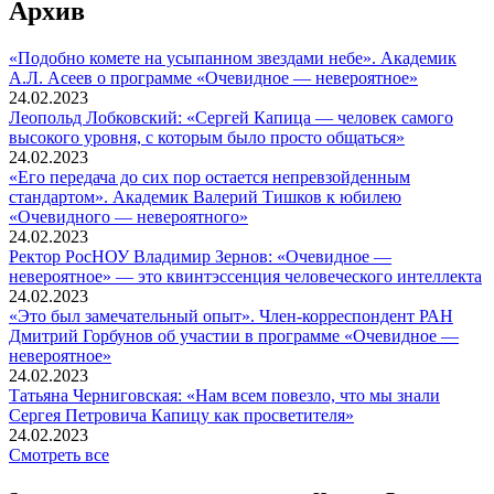
Архив
«Подобно комете на усыпанном звездами небе». Академик
А.Л. Асеев о программе «Очевидное — невероятное»
24.02.2023
Леопольд Лобковский: «Сергей Капица — человек самого
высокого уровня, с которым было просто общаться»
24.02.2023
«Его передача до сих пор остается непревзойденным
стандартом». Академик Валерий Тишков к юбилею
«Очевидного — невероятного»
24.02.2023
Ректор РосНОУ Владимир Зернов: «Очевидное —
невероятное» — это квинтэссенция человеческого интеллекта
24.02.2023
«Это был замечательный опыт». Член-корреспондент РАН
Дмитрий Горбунов об участии в программе «Очевидное —
невероятное»
24.02.2023
Татьяна Черниговская: «Нам всем повезло, что мы знали
Сергея Петровича Капицу как просветителя»
24.02.2023
Смотреть все