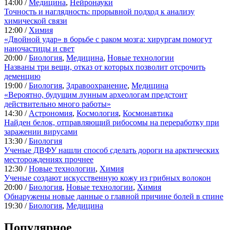
14:00 /
Медицина
,
Нейронауки
Точность и наглядность: прорывной подход к анализу
химической связи
12:00 /
Химия
«Двойной удар» в борьбе с раком мозга: хирургам помогут
наночастицы и свет
20:00 /
Биология
,
Медицина
,
Новые технологии
Названы три вещи, отказ от которых позволит отсрочить
деменцию
19:00 /
Биология
,
Здравоохранение
,
Медицина
«Вероятно, будущим лунным археологам предстоит
действительно много работы»
14:30 /
Астрономия
,
Космология
,
Космонавтика
Найден белок, отправляющий рибосомы на переработку при
заражении вирусами
13:30 /
Биология
Ученые ДВФУ нашли способ сделать дороги на арктических
месторождениях прочнее
12:30 /
Новые технологии
,
Химия
Ученые создают искусственную кожу из грибных волокон
20:00 /
Биология
,
Новые технологии
,
Химия
Обнаружены новые данные о главной причине болей в спине
19:30 /
Биология
,
Медицина
Популярное