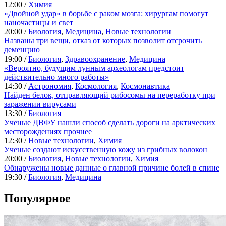
12:00 /
Химия
«Двойной удар» в борьбе с раком мозга: хирургам помогут
наночастицы и свет
20:00 /
Биология
,
Медицина
,
Новые технологии
Названы три вещи, отказ от которых позволит отсрочить
деменцию
19:00 /
Биология
,
Здравоохранение
,
Медицина
«Вероятно, будущим лунным археологам предстоит
действительно много работы»
14:30 /
Астрономия
,
Космология
,
Космонавтика
Найден белок, отправляющий рибосомы на переработку при
заражении вирусами
13:30 /
Биология
Ученые ДВФУ нашли способ сделать дороги на арктических
месторождениях прочнее
12:30 /
Новые технологии
,
Химия
Ученые создают искусственную кожу из грибных волокон
20:00 /
Биология
,
Новые технологии
,
Химия
Обнаружены новые данные о главной причине болей в спине
19:30 /
Биология
,
Медицина
Популярное