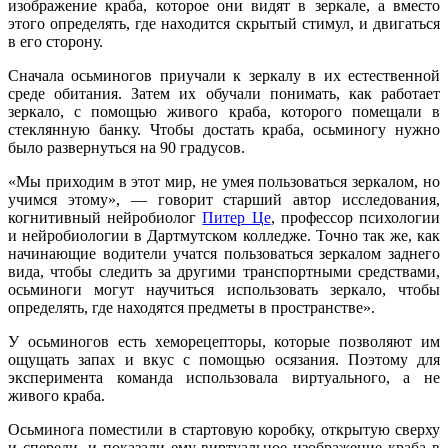
изображение краба, которое они видят в зеркале, а вместо
этого определять, где находится скрытый стимул, и двигаться
в его сторону.
Сначала осьминогов приучали к зеркалу в их естественной
среде обитания. Затем их обучали понимать, как работает
зеркало, с помощью живого краба, которого помещали в
стеклянную банку. Чтобы достать краба, осьминогу нужно
было развернуться на 90 градусов.
«Мы приходим в этот мир, не умея пользоваться зеркалом, но
учимся этому», — говорит старший автор исследования,
когнитивный нейробиолог
Питер Це
, профессор психологии
и нейробиологии в Дартмутском колледже. Точно так же, как
начинающие водители учатся пользоваться зеркалом заднего
вида, чтобы следить за другими транспортными средствами,
осьминоги могут научиться использовать зеркало, чтобы
определять, где находятся предметы в пространстве».
У осьминогов есть хеморецепторы, которые позволяют им
ощущать запах и вкус с помощью осязания. Поэтому для
эксперимента команда использовала виртуального, а не
живого краба.
Осьминога поместили в стартовую коробку, открытую сверху
и спереди, и показали ему виртуальное изображение краба в