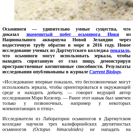
Осьминоги — удивительно умные существа, что
доказал
знаменитый побег осьминога Инки
из
Национального аквариума Новой Зеландии через
водосточную трубу обратно в море в 2016 году. Новое
исследование ученых из Дартмутского колледжа
показало
,
что осьминоги могут использовать зеркала, чтобы
находить спрятанную от глаз пищу, демонстрируя
пространственные когнитивные способности. Результаты
исследования опубликованы в журнале
Current Biology
.
«Исследование впервые показало, что беспозвоночные могут
использовать зеркала, чтобы ориентироваться в окружающей
среде и находить добычу, — говорит ведущий автор
исследования Мэри Кизелер. — Ранее этот навык был замечен
только у позвоночных, например у некоторых
млекопитающих и птиц».
Исследователи из Лаборатории осьминогов в Дартмутском
колледже научили трех калифорнийских двупятнистых
осьминогов
(Octopus bimaculoides)
не нападать на