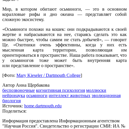
Мир, в котором обитают осьминоги, — это в основном
коралловые рифы и дно океана — представляет собой
сложную экосистему.
«Осьминоги похожи на кошек: они подкрадываются к своей
жертве и набрасываются на нее, стараясь сделать это как
можно быстрее, чтобы самим не стать добычей», — говорит
Це. «Охотники очень эффективны, когда у них есть
мысленная карта территории, позволяющая им
ориентироваться в пространстве. Наша работа показывает, что
у осьминогов тоже может быть внутренняя карта
или представление о пространстве».
[Фото:
Mary Kieseler / Dartmouth College
]
Автор Анна Щербакова
беспозвоночные
когнитивная психология
моллюски
нейронаука
осьминоги
интеллект животных
эволюционная
биология
Источник:
home.dartmouth.edu
Поделиться:
Информация предоставлена Информационным агентством
"Научная Россия". Свидетельство о регистрации СМИ: ИА №