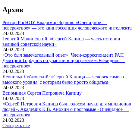
Архив
Ректор РосНОУ Владимир Зернов: «Очевидное —
невероятное» — это квинтэссенция человеческого интеллекта
24.02.2023
Георгий Малинецкий: «Сергей Капица — часть истории
великой советской науки»
24.02.2023
«Это был замечательный опыт». Член-корреспондент РАН
Дмитрий Горбунов об участии в программе «Очевидное —
невероятное»
24.02.2023
Леопольд Лобковский: «Сергей Капица — человек самого
высокого уровня, с которым было просто общаться»
24.02.2023
Вспоминaя Сергея Петровича Капицу
14.02.2023
«Сергей Петрович Капица был голосом науки для миллионов
людей». Академик К.В. Анохин о программе «Очевидное —
невероятное»
24.02.2023
Смотреть все