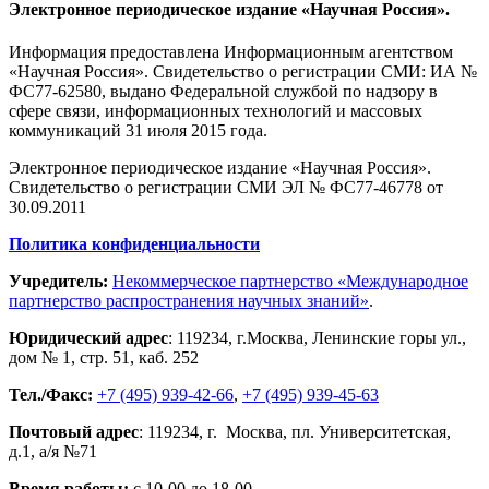
Электронное периодическое издание «Научная Россия».
Информация предоставлена Информационным агентством
«Научная Россия». Свидетельство о регистрации СМИ: ИА №
ФС77-62580, выдано Федеральной службой по надзору в
сфере связи, информационных технологий и массовых
коммуникаций 31 июля 2015 года.
Электронное периодическое издание «Научная Россия».
Свидетельство о регистрации СМИ ЭЛ № ФС77-46778 от
30.09.2011
Политика конфиденциальности
Учредитель:
Некоммерческое партнерство «Международное
партнерство распространения научных знаний»
.
Юридический адрес
:
119234
, г.
Москва
,
Ленинские горы ул.,
дом № 1, стр. 51
,
каб. 252
Тел./Факс:
+7 (495) 939-42-66
,
+7 (495) 939-45-63
Почтовый адрес
:
119234
, г.
Москва
,
пл. Университетская,
д.1
, а/я №71
Время работы:
с 10-00 до 18-00