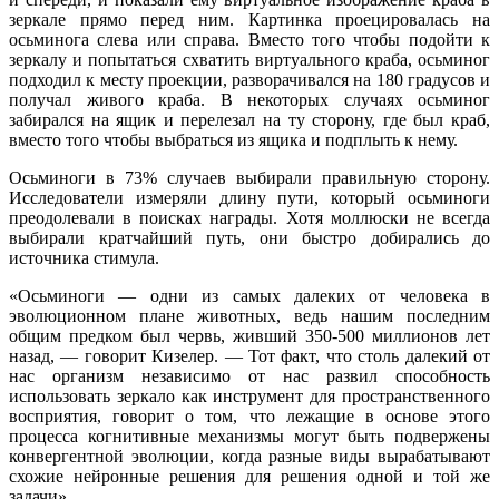
зеркале прямо перед ним. Картинка проецировалась на
осьминога слева или справа. Вместо того чтобы подойти к
зеркалу и попытаться схватить виртуального краба, осьминог
подходил к месту проекции, разворачивался на 180 градусов и
получал живого краба. В некоторых случаях осьминог
забирался на ящик и перелезал на ту сторону, где был краб,
вместо того чтобы выбраться из ящика и подплыть к нему.
Осьминоги в 73% случаев выбирали правильную сторону.
Исследователи измеряли длину пути, который осьминоги
преодолевали в поисках награды. Хотя моллюски не всегда
выбирали кратчайший путь, они быстро добирались до
источника стимула.
«Осьминоги — одни из самых далеких от человека в
эволюционном плане животных, ведь нашим последним
общим предком был червь, живший 350-500 миллионов лет
назад, — говорит Кизелер. — Тот факт, что столь далекий от
нас организм независимо от нас развил способность
использовать зеркало как инструмент для пространственного
восприятия, говорит о том, что лежащие в основе этого
процесса когнитивные механизмы могут быть подвержены
конвергентной эволюции, когда разные виды вырабатывают
схожие нейронные решения для решения одной и той же
задачи».