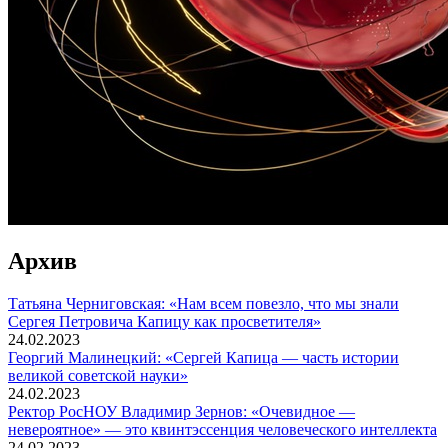
Архив
Татьяна Черниговская: «Нам всем повезло, что мы знали
Сергея Петровича Капицу как просветителя»
24.02.2023
Георгий Малинецкий: «Сергей Капица — часть истории
великой советской науки»
24.02.2023
Ректор РосНОУ Владимир Зернов: «Очевидное —
невероятное» — это квинтэссенция человеческого интеллекта
24.02.2023