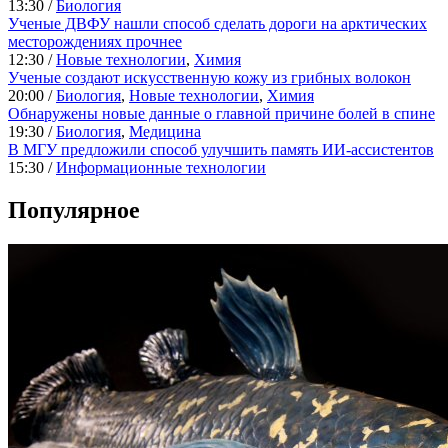
13:30 /
Биология
Ученые ДВФУ нашли способ сделать дороги на арктических
месторождениях прочнее
12:30 /
Новые технологии
,
Химия
Ученые создают искусственную кожу из грибных волокон
20:00 /
Биология
,
Новые технологии
,
Химия
Обнаружены новые данные о главной причине болей в спине
19:30 /
Биология
,
Медицина
В МГУ предложили способ улучшить память ИИ-ассистентов
15:30 /
Информационные технологии
Популярное