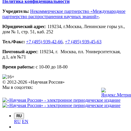
Политика конфиденциальности
Учредитель:
Некоммерческое партнерство «Международное
партнерство распространения научных знаний»
.
Юридический адрес
:
119234
, г.
Москва
,
Ленинские горы ул.,
дом № 1, стр. 51
,
каб. 252
Тел./Факс:
+7 (495) 939-42-66
,
+7 (495) 939-45-63
Почтовый адрес
:
119234
, г.
Москва
,
пл. Университетская,
д.1
, а/я №71
Время работы:
с 10-00 до 18-00
© 2012-2026 «Научная Россия»
Мы в соцсетях:
RU
RU
EN