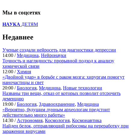
Мы в соцсетях
НАУКА
ДЕТЯМ
Недавнее
Ученые создали нейросеть для диагностики депрессии
14:00 /
Медицина
,
Нейронауки
Точность и наглядность: прорывной подход к анализу
химической связи
12:00 /
Химия
«Двойной удар» в борьбе с раком мозга: хирургам помогут
наночастицы и свет
20:00 /
Биология
,
Медицина
,
Новые технологии
Названы три вещи, отказ от которых позволит отсрочить
деменцию
19:00 /
Биология
,
Здравоохранение
,
Медицина
«Вероятно, будущим лунным археологам предстоит
действительно много работы»
14:30 /
Астрономия
,
Космология
,
Космонавтика
Найден белок, отправляющий рибосомы на переработку при
заражении вирусами