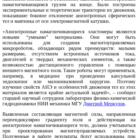
намагничивающимся грузом на конце. Были построены
экспериментальные и теоретические траектории их движения,
показавшие боковое отклонение анизотропных сферических
тел и маятника от оси электромагнитной катушки.
«Анизотропные намагничивающиеся эластомеры являются
новыми “умными” материалами. Они могут быть
использованы для создания магнитоуправляемых
микророботов, обладающих рядом преимуществ: малыми
размерами, отсутствием встроенных источников тока,
двигателей и твердых механических элементов, а также
возможностью дистанционного управления с помощью
внешнего магнитного поля. Такие роботы могут применяться,
например, в медицине при проведении капсульной
эндоскопии или малоинвазивной хирургии. Поэтому
изучение свойств АНЭ и особенностей движения тел из этих
материалов является крайне актуальной задачей», – сообщил
старший научный сотрудник лаборатории физико-химической
гидродинамики НИИ механики МГУ
Дмитрий Меркулов
.
Выявленная составляющая магнитной силы, направленная
перпендикулярно градиенту поля и действующая на
анизотропное намагничивающееся тело, должна учитываться
при проектировании магнитоуправляемых устройств.
Полученные в работе результаты будут использованы при