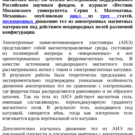
Российским научным фондом, в журнале «Вестник
Московского университета. Серия 1. Математика.
Механика» опубликован
цикл
из
трех
статей,
посвященных
движению тел из анизотропных магнитных
материалов под действием неоднородных полей различной
конфигурации.
Анизотропные намагничивающиеся эластомеры (АНЭ)
представляют собой магнитоуправляемые среды, состоящие
из полимерной матрицы и «вмороженных» в нее
ориентированных цепочек ферромагнитных частиц. В
качестве источников неоднородного магнитного поля
рассматривались витки с током и электромагнитные катушки.
В результате работы была теоретически предсказана и
экспериментально подтверждена уникальная особенность
движения анизотропных тел по сравнению с изотропными,
где феррочастицы распределяются равномерно и не образуют
цепочек. Так на тела из АНЭ действует магнитная сила,
имеющая составляющую, перпендикулярную градиенту
магнитного поля. В результате тело, находящееся под
катушкой, смещается вбок, тогда как изотропное тело
втягивается вдоль вертикальной оси катушки.
Дополнительно изучалось движение тел из АНЭ по
наклонной плоскости и отклонение маятника с анизотропным