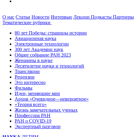
О нас
Статьи
Новости
Интервью
Лекции
Подкасты
Партнеры
Тематические рубрики
80 лет Победы: страницы истории
Авиационная наука
Электронные технологии
300 лет Академии наук
Общее собрание РАН 2023
Женщины в науке
Десятилетие науки и технологий
Трансляции
Рецензии
Это интересно
Фильмы
Идеи, меняющие мир
Архив «Очевидное—невероятное»
«Теория всего»
Жизнь замечательных ученых
Профессора РАН
РАН о COVID-19
Экспертный разговор
НАУКА
ДЕТЯМ