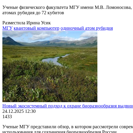
Ученые физического факультета МГУ имени М.В. Ломоносова, 
атомах рубидия до 72 кубитов
Разместила Ирина Усик
МГУ
квантовый компьютер
одиночный атом рубидия
Новый экосистемный подход к охране биоразнообразия выдви
24.12.2025 12:30
1433
Ученые МГУ представили обзор, в котором рассмотрели соврем
использования для сохранения биоразнообразия России