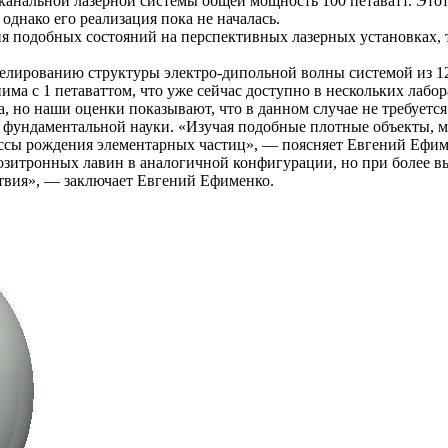
анальной лазерной системы общей мощность 100 петаватт. Этот
нако его реализация пока не началась.
 подобных состояний на перспективных лазерных установках, 
делированию структуры электро-дипольной волны системой из 1
има с 1 петаваттом, что уже сейчас доступно в нескольких лабо
а, но наши оценки показывают, что в данном случае не требуетс
и фундаментальной науки. «Изучая подобные плотные объекты, 
цессы рождения элементарных частиц», — поясняет Евгений Ефим
озитронных лавин в аналогичной конфигурации, но при более в
твия», — заключает Евгений Ефименко.