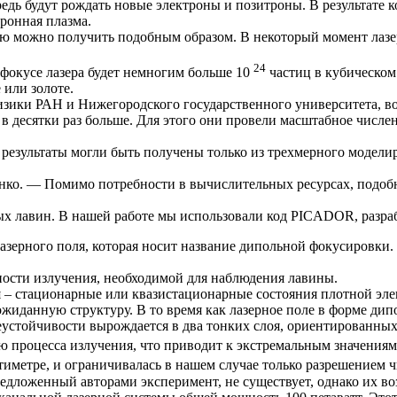
едь будут рождать новые электроны и позитроны. В результате к
ронная плазма.
рую можно получить подобным образом. В некоторый момент лаз
24
фокусе лазера будет немногим больше 10
частиц в кубическом
 или золоте.
физики РАН и Нижегородского государственного университета, 
 в десятки раз больше. Для этого они провели масштабное числ
результаты могли быть получены только из трехмерного моделир
ко. — Помимо потребности в вычислительных ресурсах, подобн
ных лавин. В нашей работе мы использовали код PICADOR, раз
ерного поля, которая носит название дипольной фокусировки. Л
ности излучения, необходимой для наблюдения лавины.
 – стационарные или квазистационарные состояния плотной эл
жиданную структуру. В то время как лазерное поле в форме ди
неустойчивости вырождается в два тонких слоя, ориентированны
ью процесса излучения, что приводит к экстремальным значения
тиметре, и ограничивалась в нашем случае только разрешением 
едложенный авторами эксперимент, не существует, однако их во