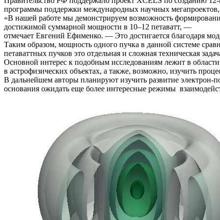
Правительство РФ поддержало проект XCELS по созданию 12-к
программы поддержки международных научных мегапроектов, од
«В нашей работе мы демонстрируем возможность формирования
достижимой суммарной мощности в 10–12 петаватт, —
отмечает Евгений Ефименко. — Это достигается благодаря мо
Таким образом, мощность одного пучка в данной системе сравн
петаваттных пучков это отдельная и сложная техническая задач
Основной интерес к подобным исследованиям лежит в област
в астрофизических объектах, а также, возможно, изучить про
В дальнейшем авторы планируют изучить развитие электрон-п
основания ожидать еще более интересные режимы взаимодейс