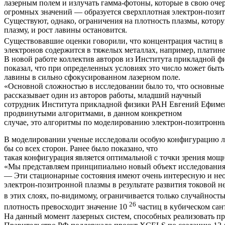
лазерным полем и излучать гамма-фотоны, которые в свою очер
огромных значений — образуется сверхплотная электрон-позит
Существуют, однако, ограничения на плотность плазмы, кото
плазму, и рост лавины остановится.
Существовавшие оценки говорили, что концентрация частиц в 
электронов содержится в тяжелых металлах, например, платине
В новой работе коллектив авторов из Института прикладной 
показал, что при определенных условиях это число может быть
лавины в сильно сфокусированном лазерном поле.
«Основной сложностью в исследовании было то, что основные 
рассказывает один из авторов работы, младший научный
сотрудник Института прикладной физики РАН Евгений Ефимен
продвинутыми алгоритмами, в данном конкретном
случае, это алгоритмы по моделированию электрон-позитрон
В моделировании ученые исследовали особую конфигурацию лаз
бы со всех сторон. Ранее было показано, что
такая конфигурация является оптимальной с точки зрения мощ
«Мы представляем принципиально новый объект исследования
— Эти стационарные состояния имеют очень интересную и нео
электрон-позитронной плазмы в результате развития токовой 
в этих слоях, по-видимому, ограничивается только случайност
26
плотность превосходит значение 10
частиц в кубическом сан
На данный момент лазерных систем, способных реализовать пр