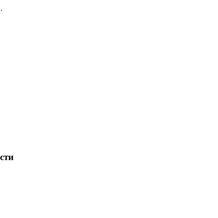
.
сти