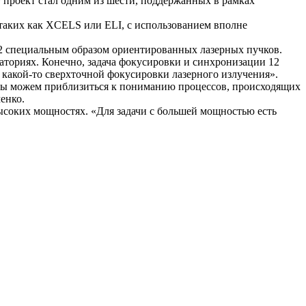
 проект стал одним из шести, поддержанных в рамках
таких как XCELS или ELI, с использованием вполне
2 специальным образом ориентированных лазерных пучков.
раториях. Конечно, задача фокусировки и синхронизации 12
я какой-то сверхточной фокусировки лазерного излучения».
мы можем приблизиться к пониманию процессов, происходящих
енко.
ысоких мощностях. «Для задачи с большей мощностью есть