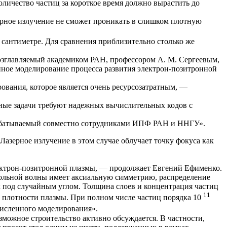
оличество частиц за короткое время должно вырастить до
ерное излучение не сможет проникать в слишком плотную
 сантиметре. Для сравнения приблизительно столько же
возглавляемый академиком РАН, профессором А. М. Сергеевым,
енное моделирование процесса развития электрон-позитронной
ования, которое является очень ресурсозатратным, —
ые задачи требуют надежных вычислительных кодов с
рабатываемый совместно сотрудниками ИПФ РАН и ННГУ».
азерное излучение в этом случае облучает точку фокуса как
ектрон-позитронной плазмы, — продолжает Евгений Ефименко.
польной волны имеет аксиальную симметрию, распределение
х под случайным углом. Толщина слоев и концентрация частиц
11
м плотности плазмы. При полном числе частиц порядка 10
численного моделирования».
зможное строительство активно обсуждается. В частности,