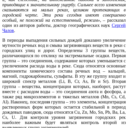
приводящие к значительному ущербу. Сильнее всего изменения
сказываются на малых реках, целиком протекающих в
городской черте. Эти реки сегодня имеют совершенно
особый, не похожий на естественный, режим»
, – рассказал
один из авторов работы, доктор географических наук
Сергей
Чалов
.
В периоды выпадения сильных дождей доказано увеличение
мутности речных вод и смыва загрязняющих веществ в реки с
городских улиц и дорог. Определены 3 группы веществ,
различающихся по отклику на экстремальные осадки. Первая
группа – это соединения, содержание которых уменьшается с
увеличением расхода воды в реке. Сюда относятся основные
компоненты химического состава речных вод – кальций,
магний, гидрокарбонаты, сульфаты. В эту же группу входит и
широкий спектр металлов (Li, B, Cr, As, Br и Sr). Вторая
группа – вещества, концентрации которых, наоборот, растут
вместе с расходом воды – это соединения азота и фосфора, а
также ряд микроэлементов и тяжелых металлов (Mn, Cs, Cd,
Al). Наконец, последняя группа – это элементы, концентрация
растворенных форм которых остается стабильной в период
дождевых паводков, сюда относятся Cu, Zn, Mo, Sn, Pb, Ba, La,
Cs, U. Для контроля уровня загрязнения городских рек
наиболее важным будет являться контроль второй из
выявленных групп загрязнителей.