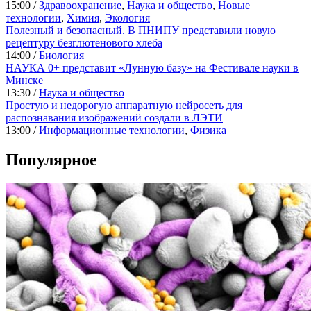
15:00 /
Здравоохранение
,
Наука и общество
,
Новые
технологии
,
Химия
,
Экология
Полезный и безопасный. В ПНИПУ представили новую
рецептуру безглютенового хлеба
14:00 /
Биология
НАУКА 0+ представит «Лунную базу» на Фестивале науки в
Минске
13:30 /
Наука и общество
Простую и недорогую аппаратную нейросеть для
распознавания изображений создали в ЛЭТИ
13:00 /
Информационные технологии
,
Физика
Популярное