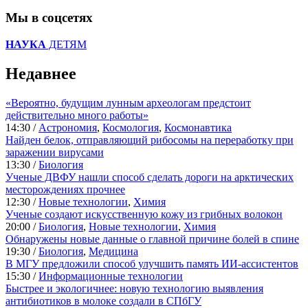
Мы в соцсетях
НАУКА
ДЕТЯМ
Недавнее
«Вероятно, будущим лунным археологам предстоит
действительно много работы»
14:30 /
Астрономия
,
Космология
,
Космонавтика
Найден белок, отправляющий рибосомы на переработку при
заражении вирусами
13:30 /
Биология
Ученые ДВФУ нашли способ сделать дороги на арктических
месторождениях прочнее
12:30 /
Новые технологии
,
Химия
Ученые создают искусственную кожу из грибных волокон
20:00 /
Биология
,
Новые технологии
,
Химия
Обнаружены новые данные о главной причине болей в спине
19:30 /
Биология
,
Медицина
В МГУ предложили способ улучшить память ИИ-ассистентов
15:30 /
Информационные технологии
Быстрее и экологичнее: новую технологию выявления
антибиотиков в молоке создали в СПбГУ