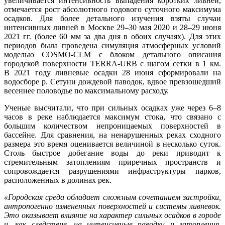
увеличивается интенсивность выпадения коротких ливней,
отмечается рост абсолютного годового суточного максимума
осадков. Для более детального изучения взяты случаи
интенсивных ливней в Москве 29–30 мая 2020 и 28–29 июня
2021 гг. (более 60 мм за два дня в обоих случаях). Для этих
периодов была проведена симуляция атмосферных условий
моделью COSMO-CLM с блоком детального описания
городской поверхности TERRA-URB с шагом сетки в 1 км.
В 2021 году ливневые осадки 28 июня сформировали на
водосборе р. Сетуни дождевой паводок, вдвое превзошедший
весеннее половодье по максимальному расходу.
Ученые высчитали, что при сильных осадках уже через 6–8
часов в реке наблюдается максимум стока, что связано с
большим количеством непроницаемых поверхностей в
бассейне. Для сравнения, на ненарушенных реках сходного
размера это время оценивается величиной в несколько суток.
Столь быстрое добегание воды до реки приводит к
стремительным затоплениям приречных пространств и
сопровождается разрушениями инфраструктуры парков,
расположенных в долинах рек.
«Городская среда обладает сложным сочетанием застройки,
антропогенно измененных поверхностей и системы ливневок.
Это оказывает влияние на характер сильных осадков в городе
и, как следствие, на интенсивные паводки и затопления,