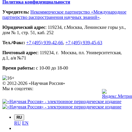
Политика конфиденциальности
Учредитель:
Некоммерческое партнерство «Международное
партнерство распространения научных знаний»
.
Юридический адрес
:
119234
, г.
Москва
,
Ленинские горы ул.,
дом № 1, стр. 51
,
каб. 252
Тел./Факс:
+7 (495) 939-42-66
,
+7 (495) 939-45-63
Почтовый адрес
:
119234
, г.
Москва
,
пл. Университетская,
д.1
, а/я №71
Время работы:
с 10-00 до 18-00
© 2012-2026 «Научная Россия»
Мы в соцсетях:
RU
RU
EN