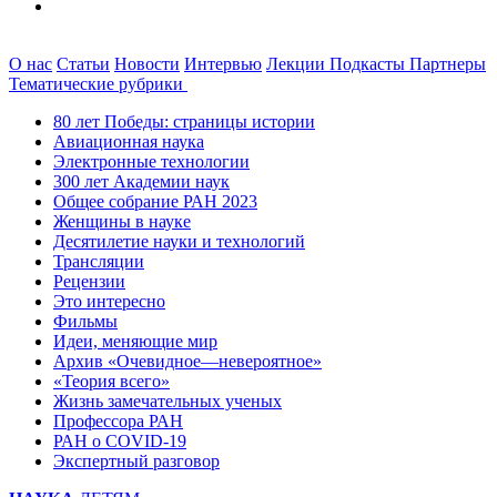
О нас
Статьи
Новости
Интервью
Лекции
Подкасты
Партнеры
Тематические рубрики
80 лет Победы: страницы истории
Авиационная наука
Электронные технологии
300 лет Академии наук
Общее собрание РАН 2023
Женщины в науке
Десятилетие науки и технологий
Трансляции
Рецензии
Это интересно
Фильмы
Идеи, меняющие мир
Архив «Очевидное—невероятное»
«Теория всего»
Жизнь замечательных ученых
Профессора РАН
РАН о COVID-19
Экспертный разговор