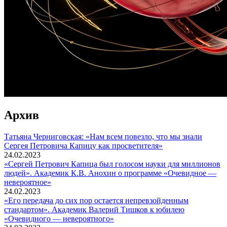
Архив
Татьяна Черниговская: «Нам всем повезло, что мы знали
Сергея Петровича Капицу как просветителя»
24.02.2023
«Сергей Петрович Капица был голосом науки для миллионов
людей». Академик К.В. Анохин о программе «Очевидное —
невероятное»
24.02.2023
«Его передача до сих пор остается непревзойденным
стандартом». Академик Валерий Тишков к юбилею
«Очевидного — невероятного»