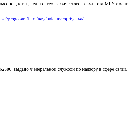
сонов, к.г.н., вед.н.с. географического факультета МГУ имени
tps://progeografiu.ru/naychnie_meropriyatiya/
580, выдано Федеральной службой по надзору в сфере связи,