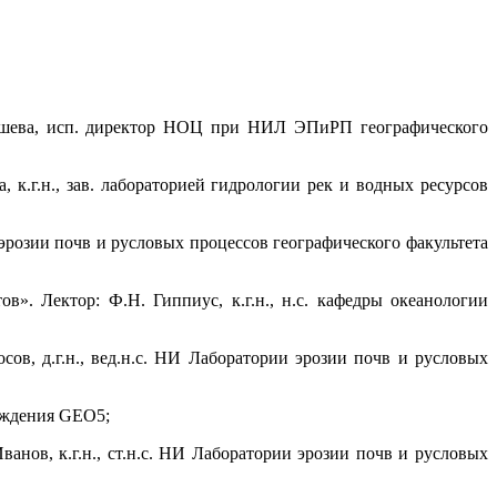
пышева, исп. директор НОЦ при НИЛ ЭПиРП географического
 к.г.н., зав. лабораторией гидрологии рек и водных ресурсов
 эрозии почв и русловых процессов географического факультета
». Лектор: Ф.Н. Гиппиус, к.г.н., н.с. кафедры океанологии
ов, д.г.н., вед.н.с. НИ Лаборатории эрозии почв и русловых
вождения GEO5;
нов, к.г.н., ст.н.с. НИ Лаборатории эрозии почв и русловых