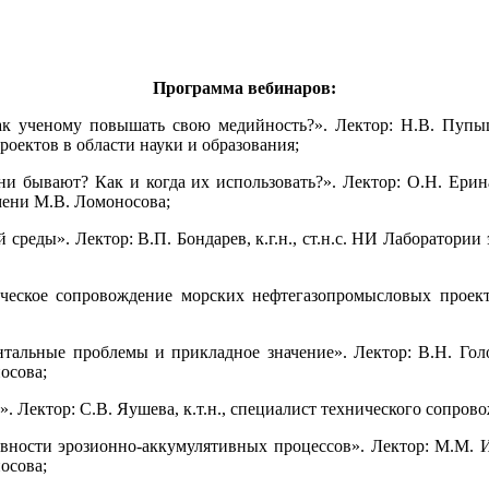
Программа вебинаров:
как ученому повышать свою медийность?». Лектор: Н.В. Пу
оектов в области науки и образования;
и бывают? Как и когда их использовать?». Лектор: О.Н. Ерина,
мени М.В. Ломоносова;
среды». Лектор: В.П. Бондарев, к.г.н., ст.н.с. НИ Лаборатории
еское сопровождение морских нефтегазопромысловых проектов
альные проблемы и прикладное значение». Лектор: В.Н. Голос
осова;
 Лектор: С.В. Яушева, к.т.н., специалист технического сопро
ости эрозионно-аккумулятивных процессов». Лектор: М.М. Ива
осова;