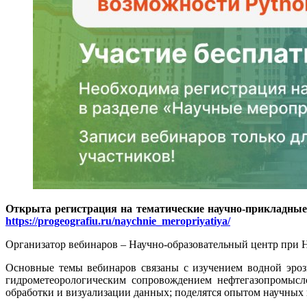
Открыта регистрация на тематические научно-прикладные в
https://progeografiu.ru/naychnie_meropriyatiya/
Организатор вебинаров – Научно-образовательный центр при Н
Основные темы вебинаров связаны с изучением водной эрози
гидрометеорологическим сопровождением нефтегазопромысло
обработки и визуализации данных; поделятся опытом научных 