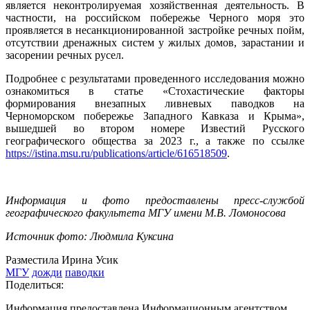
является неконтролируемая хозяйственная деятельность. В
частности, на российском побережье Черного моря это
проявляется в несанкционированной застройке речных пойм,
отсутствии дренажных систем у жилых домов, зарастании и
засорении речных русел.
Подробнее с результатами проведенного исследования можно
ознакомиться в статье «Стохастические факторы
формирования внезапных ливневых паводков на
Черноморском побережье Западного Кавказа и Крыма»,
вышедшей во втором номере Известий Русского
географического общества за 2023 г., а также по ссылке
https://istina.msu.ru/publications/article/616518509
.
Информация и фото предоставлены пресс-службой
географического факультета МГУ имени М.В. Ломоносова
Источник фото: Людмила Куксина
Разместила Ирина Усик
МГУ
дожди
паводки
Поделиться:
Информация предоставлена Информационным агентством