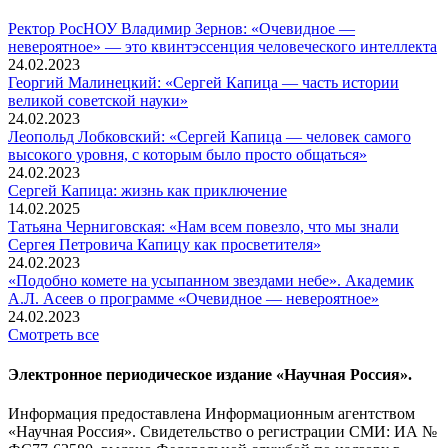
Ректор РосНОУ Владимир Зернов: «Очевидное —
невероятное» — это квинтэссенция человеческого интеллекта
24.02.2023
Георгий Малинецкий: «Сергей Капица — часть истории
великой советской науки»
24.02.2023
Леопольд Лобковский: «Сергей Капица — человек самого
высокого уровня, с которым было просто общаться»
24.02.2023
Сергей Капица: жизнь как приключение
14.02.2025
Татьяна Черниговская: «Нам всем повезло, что мы знали
Сергея Петровича Капицу как просветителя»
24.02.2023
«Подобно комете на усыпанном звездами небе». Академик
А.Л. Асеев о программе «Очевидное — невероятное»
24.02.2023
Смотреть все
Электронное периодическое издание «Научная Россия».
Информация предоставлена Информационным агентством
«Научная Россия». Свидетельство о регистрации СМИ: ИА №