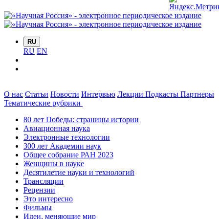
RU
RU
EN
О нас
Статьи
Новости
Интервью
Лекции
Подкасты
Партнеры
Тематические рубрики
80 лет Победы: страницы истории
Авиационная наука
Электронные технологии
300 лет Академии наук
Общее собрание РАН 2023
Женщины в науке
Десятилетие науки и технологий
Трансляции
Рецензии
Это интересно
Фильмы
Идеи, меняющие мир