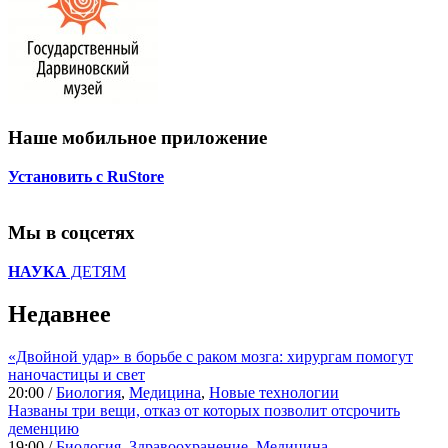
Наше мобильное приложение
Установить с RuStore
Мы в соцсетях
НАУКА
ДЕТЯМ
Недавнее
«Двойной удар» в борьбе с раком мозга: хирургам помогут
наночастицы и свет
20:00 /
Биология
,
Медицина
,
Новые технологии
Названы три вещи, отказ от которых позволит отсрочить
деменцию
19:00 /
Биология
,
Здравоохранение
,
Медицина