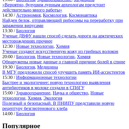
«Вероятно, будущим лунным археологам предстоит
действительно много работы»
14:30 /
Астрономия
,
Космология
,
Космонавтика
Найден белок, отправляющий рибосомы на переработку при
заражении вирусами
13:30 /
Биология
Ученые ДВФУ нашли способ сделать дороги на арктических
месторождениях прочнее
12:30 /
Новые технологии
,
Химия
Ученые создают искусственную кожу из грибных волокон
20:00 /
Биология
,
Новые технологии
,
Химия
Обнаружены новые данные о главной причине болей в спине
19:30 /
Биология
,
Медицина
В МГУ предложили способ улучшить память ИИ-ассистентов
15:30 /
Информационные технологии
Быстрее и экологичнее: новую технологию выявления
антибиотиков в молоке создали в СПбГУ
15:00 /
Здравоохранение
,
Наука и общество
,
Новые
технологии
,
Химия
,
Экология
Полезный и безопасный. В ПНИПУ представили новую
рецептуру безглютенового хлеба
14:00 /
Биология
Популярное