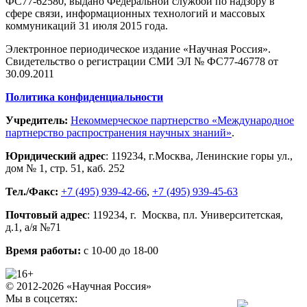
ФС77-62580, выдано Федеральной службой по надзору в
сфере связи, информационных технологий и массовых
коммуникаций 31 июля 2015 года.
Электронное периодическое издание «Научная Россия».
Свидетельство о регистрации СМИ ЭЛ № ФС77-46778 от
30.09.2011
Политика конфиденциальности
Учредитель:
Некоммерческое партнерство «Международное
партнерство распространения научных знаний»
.
Юридический адрес
:
119234
, г.
Москва
,
Ленинские горы ул.,
дом № 1, стр. 51
,
каб. 252
Тел./Факс:
+7 (495) 939-42-66
,
+7 (495) 939-45-63
Почтовый адрес
:
119234
, г.
Москва
,
пл. Университетская,
д.1
, а/я №71
Время работы:
с 10-00 до 18-00
© 2012-2026 «Научная Россия»
Мы в соцсетях: