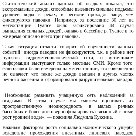
Статистический анализ данных об осадках показал, что
экстремальные дожди, способные вызывать сильные подъемы
уровней воды в реках, в регионе проходят чаще, чем
фиксируются паводки. Например, за последние 30 лет на
метеостанции Туапсе было зафиксировано 44 случая
выпадения сильных дождей, однако в бассейне р. Туапсе в то
же время описано всего три паводка.
Такая ситуация отчасти говорит об изученности данных
событий: иногда паводки не фиксируются, т.к. в районе нет
пунктов гидрометеорологической сети, и источником
информации выступают только местные СМИ. Кроме того,
если осадки были измерены на метеостанции, это совершенно
не означает, что такие же дожди выпали в других частях
речного бассейна и сформировался разрушительный паводок.
«Необходимо развивать учащенную сеть наблюдений за
осадками. В этом случае мы сможем оценивать их
пространственную неоднородность в малых речных
бассейнах и более достоверно фиксировать связанный с ними
рост уровней воды», — пояснила Людмила Куксина.
Важным фактором роста социально-экономического ущерба
вследствие прохождения внезапных ливневых паводков