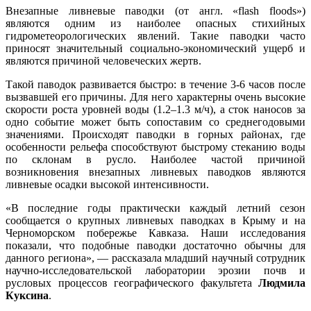
Внезапные ливневые паводки (от англ. «flash floods»)
являются одним из наиболее опасных стихийных
гидрометеорологических явлений. Такие паводки часто
приносят значительный социально-экономический ущерб и
являются причиной человеческих жертв.
Такой паводок развивается быстро: в течение 3-6 часов после
вызвавшей его причины. Для него характерны очень высокие
скорости роста уровней воды (1.2–1.3 м/ч), а сток наносов за
одно событие может быть сопоставим со среднегодовыми
значениями. Происходят паводки в горных районах, где
особенности рельефа способствуют быстрому стеканию воды
по склонам в русло. Наиболее частой причиной
возникновения внезапных ливневых паводков являются
ливневые осадки высокой интенсивности.
«В последние годы практически каждый летний сезон
сообщается о крупных ливневых паводках в Крыму и на
Черноморском побережье Кавказа. Наши исследования
показали, что подобные паводки достаточно обычны для
данного региона», — рассказала младший научный сотрудник
научно-исследовательской лаборатории эрозии почв и
русловых процессов географического факультета
Людмила
Куксина
.