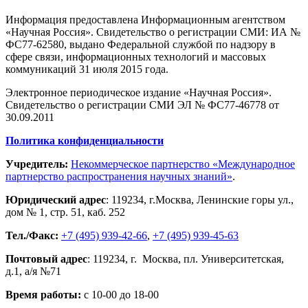
Информация предоставлена Информационным агентством
«Научная Россия». Свидетельство о регистрации СМИ: ИА №
ФС77-62580, выдано Федеральной службой по надзору в
сфере связи, информационных технологий и массовых
коммуникаций 31 июля 2015 года.
Электронное периодическое издание «Научная Россия».
Свидетельство о регистрации СМИ ЭЛ № ФС77-46778 от
30.09.2011
Политика конфиденциальности
Учредитель:
Некоммерческое партнерство «Международное
партнерство распространения научных знаний»
.
Юридический адрес
:
119234
, г.
Москва
,
Ленинские горы ул.,
дом № 1, стр. 51
,
каб. 252
Тел./Факс:
+7 (495) 939-42-66
,
+7 (495) 939-45-63
Почтовый адрес
:
119234
, г.
Москва
,
пл. Университетская,
д.1
, а/я №71
Время работы:
с 10-00 до 18-00