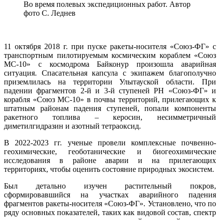
Во время полевых экспедиционных работ. Автор
фото С. Леднев
11 октября 2018 г. при пуске ракеты-носителя «Союз-ФГ» с
транспортным пилотируемым космическим кораблем «Союз
МС-10» с космодрома Байконур произошла аварийная
ситуация. Спасательная капсула с экипажем благополучно
приземлилась на территории Улытауской области. При
падении фрагментов 2-й и 3-й ступеней РН «Союз-ФГ» и
корабля «Союз МС-10» в почвы территорий, прилегающих к
штатным районам падения ступеней, попали компоненты
ракетного топлива – керосин, несимметричный
диметилгидразин и азотный тетраоксид.
В 2022-2023 гг. ученые провели комплексные почвенно-
геохимические, геоботанические и биогеохимические
исследования в районе аварии и на прилегающих
территориях, чтобы оценить состояние природных экосистем.
Был детально изучен растительный покров,
сформировавшийся на участках аварийного падения
фрагментов ракеты-носителя «Союз-ФГ». Установлено, что по
ряду основных показателей, таких как видовой состав, спектр