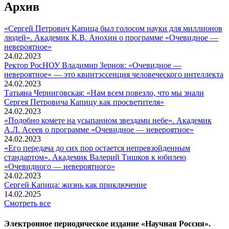
Архив
«Сергей Петрович Капица был голосом науки для миллионов
людей». Академик К.В. Анохин о программе «Очевидное —
невероятное»
24.02.2023
Ректор РосНОУ Владимир Зернов: «Очевидное —
невероятное» — это квинтэссенция человеческого интеллекта
24.02.2023
Татьяна Черниговская: «Нам всем повезло, что мы знали
Сергея Петровича Капицу как просветителя»
24.02.2023
«Подобно комете на усыпанном звездами небе». Академик
А.Л. Асеев о программе «Очевидное — невероятное»
24.02.2023
«Его передача до сих пор остается непревзойденным
стандартом». Академик Валерий Тишков к юбилею
«Очевидного — невероятного»
24.02.2023
Сергей Капица: жизнь как приключение
14.02.2025
Смотреть все
Электронное периодическое издание «Научная Россия».