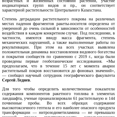
возрастных и жизненных состояний растений, участие
индикаторных групп видов и пр., он соответствует
характерной растительности Центрального Казахстана.
Степень деградации растительного покрова на различных
местах падения фрагментов ракеты-носителя определена от
умеренной до очень сильной в зависимости от особенностей
воздействия в каждом конкретном случае. Под последними, в
частности, имеются ввиду масса фрагмента, степень
механических нарушений, а также выполненные работы по
рекультивации. При этом на всех участках выявлена
положительная динамика восстановления видового богатства
и покрытия сообществ по сравнению с 2019 г., когда были
проведены первые геоботанические исследования. «Мы
предполагаем, что в течение 15 лет с момента аварии
растительный покров восстановится до фоновых значений»,
— сообщил научный сотрудник географического факультета
Сергей Леднев
.
Для того чтобы определить количественные показатели
содержания компонентов ракетного топлива в элементах
ландшафта, ученые проанализировали 61 растительную и 144
почвенные пробы. Во всех образцах содержание
высокотоксичного гептила и его наиболее опасного продукта
трансформации — нитрозодиметиламина — не превышало