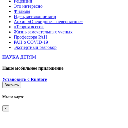
Рецензии
Это интересно
Фильмы
Идеи, меняющие мир
Архив «Очевидное—невероятное»
«Теория всего»
Жизнь замечательных ученых
Профессора РАН
РАН о COVID-19
Экспертный разговор
НАУКА
ДЕТЯМ
Наше мобильное приложение
Установить с RuStore
Закрыть
Мы на карте
×