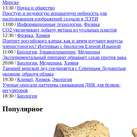
Минске
13:30 /
Наука и общество
Простую и недорогую аппаратную нейросеть для
распознавания изображений создали в ЛЭТИ
13:00 /
Информационные технологии
,
Физика
CO2 увеличивает добычу метана из угольных пластов
12:30 /
Физика
,
Химия
Портрет российского клеща: как и зачем изучают вирусы
членистоногих? Интервью с биологом Еленой Ильиной
11:00 /
Биология
,
Здравоохранение
,
Медицина
Экспериментальный препарат обращает сахар против рака
20:00 /
Биология
,
Медицина
,
Химия
Тающий морской лед соединяется с Северным Ледовитым
океаном, образуя облака
19:30 /
Климат
,
Химия
,
Экология
Ученые описали паттерны связывания ДНК для белков-
регуляторов
18:30 /
Биология
Популярное