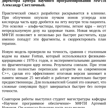
директора Центра научного программирования МФТИ
Александр Светличный.
Практический смысл разработки раскрывается в клинике.
При облучении опухоли пучком ионов углерода или
кислорода часть ядер дробится на лету внутри тела пациента.
Эти осколки – альфа-частицы, протоны, легкие ядра – несут
непредсказуемую дозу на здоровые ткани. Новая модель от
МФТИ позволяет в несколько раз быстрее рассчитать, куда
именно попадут эти фрагменты, и скорректировать план
терапии.
Новую модель проверили на точность, сравнив с эталонным
кодом на языке Fortran, который использовался физиками-
ядерщиками с 1970-х годов, и экспериментальными данными
по фрагментации ядер неона. Результаты совпали. При этом
физтехи полностью переписали алгоритм на современном
C++, сделав его эффективнее: итоговая версия занимает в
памяти меньше 25 мегабайт и работает значительно быстрее
предшественницы. Для пользователей Geant4 это означает, что
сложные симуляции будут завершаться быстрее без потери
точности.
Соавтором работы выступил студент магистратуры кафедры
«Научное программное обеспечение» МФТИ Артемий
Новиков. Он написал большую часть кода модели.