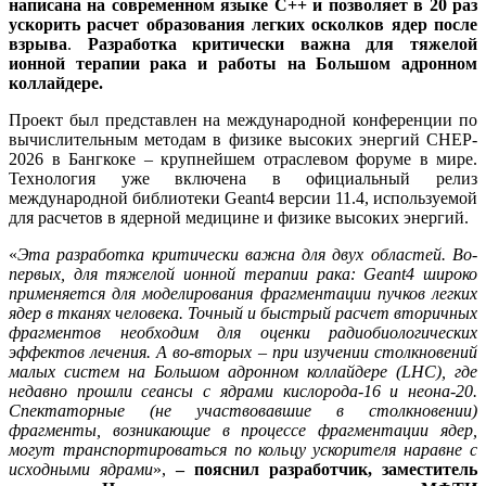
написана на современном языке C++ и позволяет в 20 раз
ускорить расчет образования легких осколков ядер после
взрыва
.
Разработка критически важна для тяжелой
ионной терапии рака и работы на Большом адронном
коллайдере.
Проект был представлен на международной конференции по
вычислительным методам в физике высоких энергий CHEP-
2026 в Бангкоке – крупнейшем отраслевом форуме в мире.
Технология уже включена в официальный релиз
международной библиотеки Geant4 версии 11.4, используемой
для расчетов в ядерной медицине и физике высоких энергий.
«
Эта разработка критически важна для двух областей. Во-
первых, для тяжелой ионной терапии рака: Geant4 широко
применяется для моделирования фрагментации пучков легких
ядер в тканях человека. Точный и быстрый расчет вторичных
фрагментов необходим для оценки радиобиологических
эффектов лечения. А во-вторых – при изучении столкновений
малых систем на Большом адронном коллайдере (LHC), где
недавно прошли сеансы с ядрами кислорода-16 и неона-20.
Спектаторные (не участвовавшие в столкновении)
фрагменты, возникающие в процессе фрагментации ядер,
могут транспортироваться по кольцу ускорителя наравне с
исходными ядрами
»,
– пояснил разработчик, заместитель