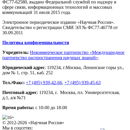
ФС77-62580, выдано Федеральной службой по надзору в
сфере связи, информационных технологий и массовых
коммуникаций 31 июля 2015 года.
Электронное периодическое издание «Научная Россия».
Свидетельство о регистрации СМИ ЭЛ № ФС77-46778 от
30.09.2011
Политика конфиденциальности
Учредитель:
Некоммерческое партнерство «Международное
партнерство распространения научных знаний»
.
Юридический адрес
:
119234
, г.
Москва
,
Ленинские горы ул.,
дом № 1, стр. 51
,
каб. 252
Тел./Факс:
+7 (495) 939-42-66
,
+7 (495) 939-45-63
Почтовый адрес
:
119234
, г.
Москва
,
пл. Университетская,
д.1
, а/я №71
Время работы:
с 10-00 до 18-00
© 2012-2026 «Научная Россия»
Мы в соцсетях: