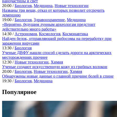
наночастицы и свет
20:00 /
Биология
,
Медицина
,
Новые технологии
Названы три вещи, отказ от которых позволит отсрочить
деменцию
19:00 /
Биология
,
Здравоохранение
,
Медицина
«Вероятно, будущим лунным археологам предстоит
действительно много работы»
14:30 /
Астрономия
,
Космология
,
Космонавтика
Найден белок, отправляющий рибосомы на переработку при
заражении вирусами
13:30 /
Биология
Ученые ДВФУ нашли способ сделать дороги на арктических
месторождениях прочнее
12:30 /
Новые технологии
,
Химия
Ученые создают искусственную кожу из грибных волокон
20:00 /
Биология
,
Новые технологии
,
Химия
Обнаружены новые данные о главной причине болей в спине
19:30 /
Биология
,
Медицина
Популярное