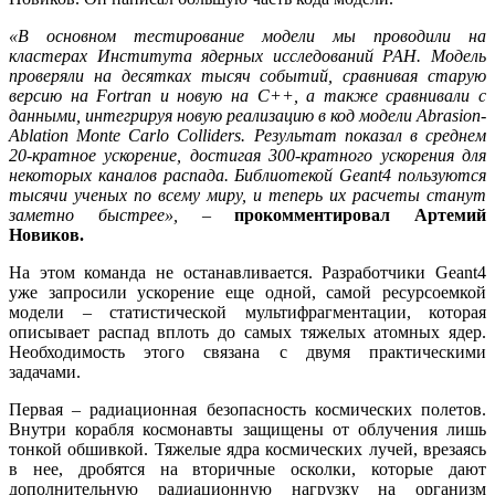
«В основном тестирование модели мы проводили на
кластерах Института ядерных исследований РАН. Модель
проверяли на десятках тысяч событий, сравнивая старую
версию на Fortran и новую на C++, а также сравнивали с
данными, интегрируя новую реализацию в код модели Abrasion-
Ablation Monte Carlo Colliders. Результат показал в среднем
20-кратное ускорение, достигая 300-кратного ускорения для
некоторых каналов распада. Библиотекой Geant4 пользуются
тысячи ученых по всему миру, и теперь их расчеты станут
заметно быстрее»,
–
прокомментировал Артемий
Новиков.
На этом команда не останавливается. Разработчики Geant4
уже запросили ускорение еще одной, самой ресурсоемкой
модели – статистической мультифрагментации, которая
описывает распад вплоть до самых тяжелых атомных ядер.
Необходимость этого связана с двумя практическими
задачами.
Первая – радиационная безопасность космических полетов.
Внутри корабля космонавты защищены от облучения лишь
тонкой обшивкой. Тяжелые ядра космических лучей, врезаясь
в нее, дробятся на вторичные осколки, которые дают
дополнительную радиационную нагрузку на организм