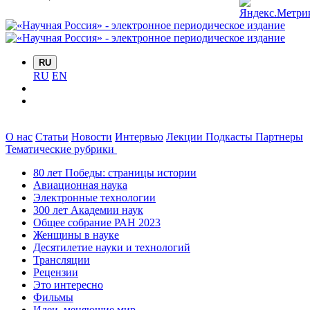
RU
RU
EN
О нас
Статьи
Новости
Интервью
Лекции
Подкасты
Партнеры
Тематические рубрики
80 лет Победы: страницы истории
Авиационная наука
Электронные технологии
300 лет Академии наук
Общее собрание РАН 2023
Женщины в науке
Десятилетие науки и технологий
Трансляции
Рецензии
Это интересно
Фильмы
Идеи, меняющие мир