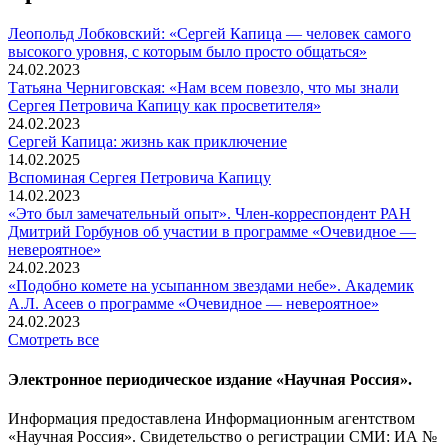
Леопольд Лобковский: «Сергей Капица — человек самого
высокого уровня, с которым было просто общаться»
24.02.2023
Татьяна Черниговская: «Нам всем повезло, что мы знали
Сергея Петровича Капицу как просветителя»
24.02.2023
Сергей Капица: жизнь как приключение
14.02.2025
Вспоминaя Сергея Петровича Капицу
14.02.2023
«Это был замечательный опыт». Член-корреспондент РАН
Дмитрий Горбунов об участии в программе «Очевидное —
невероятное»
24.02.2023
«Подобно комете на усыпанном звездами небе». Академик
А.Л. Асеев о программе «Очевидное — невероятное»
24.02.2023
Смотреть все
Электронное периодическое издание «Научная Россия».
Информация предоставлена Информационным агентством
«Научная Россия». Свидетельство о регистрации СМИ: ИА №