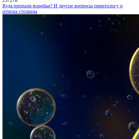
237278
Куда пропали воробьи? И другие вопросы орнитологу о
птицах столицы