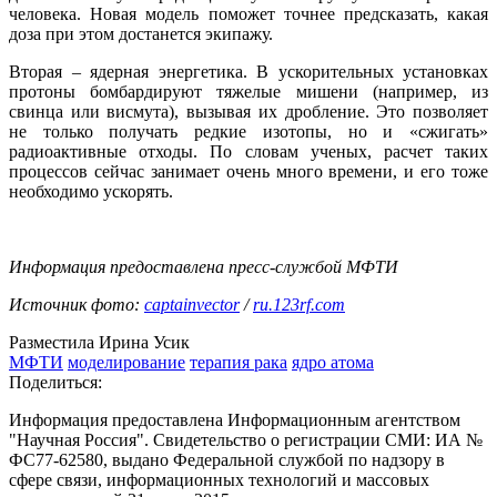
человека. Новая модель поможет точнее предсказать, какая
доза при этом достанется экипажу.
Вторая – ядерная энергетика. В ускорительных установках
протоны бомбардируют тяжелые мишени (например, из
свинца или висмута), вызывая их дробление. Это позволяет
не только получать редкие изотопы, но и «сжигать»
радиоактивные отходы. По словам ученых, расчет таких
процессов сейчас занимает очень много времени, и его тоже
необходимо ускорять.
Информация предоставлена пресс-службой МФТИ
Источник фото:
captainvector
/
ru.123rf.com
Разместила Ирина Усик
МФТИ
моделирование
терапия рака
ядро атома
Поделиться:
Информация предоставлена Информационным агентством
"Научная Россия". Свидетельство о регистрации СМИ: ИА №
ФС77-62580, выдано Федеральной службой по надзору в
сфере связи, информационных технологий и массовых